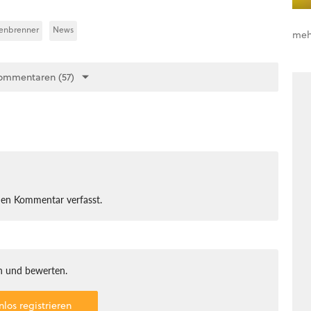
henbrenner
News
meh
ommentaren (57)
nen Kommentar verfasst.
 und bewerten.
nlos registrieren