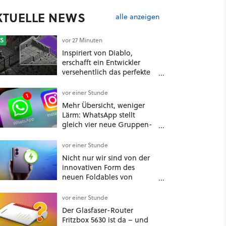
KTUELLE NEWS
alle anzeigen
S
vor 27 Minuten
Inspiriert von Diablo,
erschafft ein Entwickler
versehentlich das perfekte
Dungeon-Tool für
Rollenspiel-Meister
vor einer Stunde
Mehr Übersicht, weniger
Lärm: WhatsApp stellt
gleich vier neue Gruppen-
Funktionen vor
vor einer Stunde
Nicht nur wir sind von der
innovativen Form des
neuen Foldables von
Samsung überzeugt – das
Handy stellt gerade auch
vor einer Stunde
neue Vorbesteller-Rekorde
Der Glasfaser-Router
auf
Fritzbox 5630 ist da – und