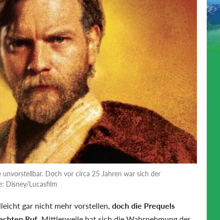
nvorstellbar. Doch vor circa 25 Jahren war sich der
le: Disney/Lucasfilm
leicht gar nicht mehr vorstellen,
doch die Prequels
lechten Ruf
. Mittlerweile hat sich die Wahrnehmung der