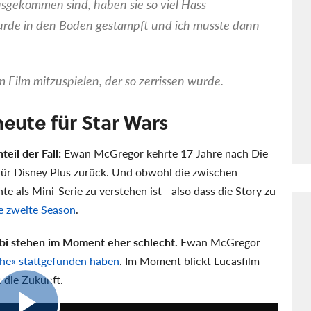
usgekommen sind, haben sie so viel Hass
urde in den Boden gestampft und ich musste dann
m Film mitzuspielen, der so zerrissen wurde.
eute für Star Wars
teil der Fall:
Ewan McGregor kehrte 17 Jahre nach Die
 für Disney Plus zurück. Und obwohl die zwischen
e als Mini-Serie zu verstehen ist - also dass die Story zu
e zweite Season
.
nobi stehen im Moment eher schlecht.
Ewan McGregor
che
stattgefunden haben
. Im Moment blickt Lucasfilm
 die Zukunft.
1:28