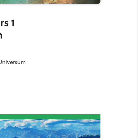
s 1
n
-Universum