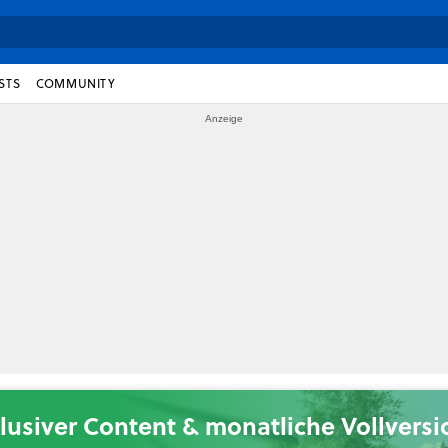
STS
COMMUNITY
lusiver Content & monatliche Vollvers