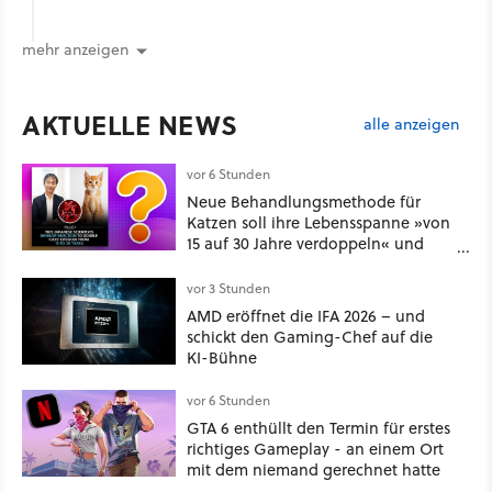
mehr anzeigen
AKTUELLE NEWS
alle anzeigen
vor 6 Stunden
Neue Behandlungsmethode für
Katzen soll ihre Lebensspanne »von
15 auf 30 Jahre verdoppeln« und
über 1.200 Kommentare setzen sich
kritisch damit auseinander
vor 3 Stunden
AMD eröffnet die IFA 2026 – und
schickt den Gaming-Chef auf die
KI-Bühne
vor 6 Stunden
GTA 6 enthüllt den Termin für erstes
richtiges Gameplay - an einem Ort
mit dem niemand gerechnet hatte