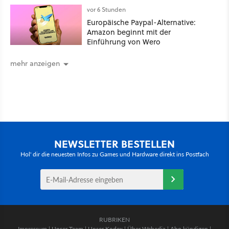
vor 6 Stunden
Europäische Paypal-Alternative:
Amazon beginnt mit der
Einführung von Wero
mehr anzeigen
NEWSLETTER BESTELLEN
Hol' dir die neuesten Infos zu Games und Hardware direkt ins Postfach
RUBRIKEN
Impressum
|
Unser Team
|
Unser Kodex
|
Über Webedia
|
Abo kündigen
|