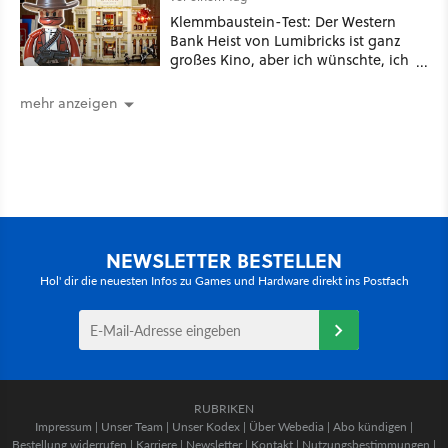
Klemmbaustein-Test: Der Western
Bank Heist von Lumibricks ist ganz
großes Kino, aber ich wünschte, ich
hätte vorher nie von der Marke
gehört
mehr anzeigen
NEWSLETTER BESTELLEN
Hol' dir die neuesten Infos zu Games und Hardware direkt ins Postfach
RUBRIKEN
Impressum
|
Unser Team
|
Unser Kodex
|
Über Webedia
|
Abo kündigen
|
Bestellung widerrufen
|
Karriere
|
Newsletter
|
Kontakt
|
Nutzungsbestimmungen
|