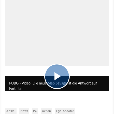
2:57
PUBG - Video: Die neue Map Savage ist die Antwort auf
Fortnite
Artikel
News
PC
Action
Ego-Shooter