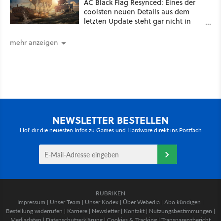
AC Black Flag Resynced: Eines der
coolsten neuen Details aus dem
letzten Update steht gar nicht in
den Patch Notes
mehr anzeigen
NEWSLETTER BESTELLEN
Hol' dir die neuesten Infos zu Games und Hardware direkt ins Postfach
RUBRIKEN
Impressum
|
Unser Team
|
Unser Kodex
|
Über Webedia
|
Abo kündigen
|
Bestellung widerrufen
|
Karriere
|
Newsletter
|
Kontakt
|
Nutzungsbestimmungen
|
Mediadaten
|
Datenschutzerklärung
|
Cookies & Tracking
|
Transparenzbericht