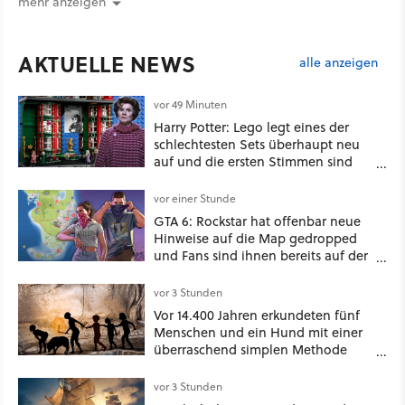
mehr anzeigen
AKTUELLE NEWS
alle anzeigen
vor 49 Minuten
Harry Potter: Lego legt eines der
schlechtesten Sets überhaupt neu
auf und die ersten Stimmen sind
schon wieder kritisch
vor einer Stunde
GTA 6: Rockstar hat offenbar neue
Hinweise auf die Map gedropped
und Fans sind ihnen bereits auf der
Schliche
vor 3 Stunden
Vor 14.400 Jahren erkundeten fünf
Menschen und ein Hund mit einer
überraschend simplen Methode
eine tiefe Höhle und hinterließen
Spuren für die Ewigkeit
vor 3 Stunden