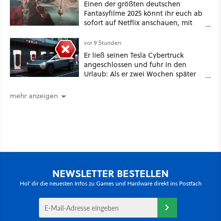
Einen der größten deutschen
Fantasyfilme 2025 könnt ihr euch ab
sofort auf Netflix anschauen, mit
dabei: ein Star aus Der Hobbit
vor 9 Stunden
Er ließ seinen Tesla Cybertruck
angeschlossen und fuhr in den
Urlaub: Als er zwei Wochen später
zurückkam, sprang der Truck nicht
mehr an [Best of GameStar]
mehr anzeigen
NEWSLETTER BESTELLEN
Hol' dir die neuesten Infos zu Games und Hardware direkt ins Postfach