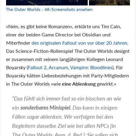
The Outer Worlds - 4K-Screenshots ansehen
»Nein, es gibt keine Romanzen«, erklärte uns Tim Cain,
einer der beiden Game Director bei Obsidian und
Miterfinder
des originalen Fallout von vor über 20 Jahren
.
Das Science-Fiction-Rollenspiel The Outer Worlds designt
er zusammen mit seinem langjährigen Kollegen Leonard
Boyarsky (
Fallout 2
,
Arcanum
,
Vampire: Bloodlines
). Für
Boyarsky hätten Liebesbeziehungen mit Party-Mitgliedern
in The Outer Worlds »wie
eine Ablenkung
gewirkt.«
"Das fühlt sich immer fast so ein bisschen an wie
ein
sonderbares Minispiel
. Das kann in einigen
Fällen sogar ablenken. Wir verfolgen bei den
Begleitern dasselbe Ziel wie bei allen NPCs [in
The Outer Worlds, Anm. d. Red.]: Sie sollen sich