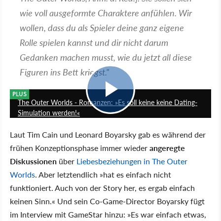
wie voll ausgeformte Charaktere anfühlen. Wir
wollen, dass du als Spieler deine ganz eigene
Rolle spielen kannst und dir nicht darum
Gedanken machen musst, wie du jetzt all diese
Figuren ins Bett kriegst."
12:03
PLUS
The Outer Worlds - Romanzen: »Es soll keine keine Dating-
Simulation werden!«
Laut Tim Cain und Leonard Boyarsky gab es während der
frühen Konzeptionsphase immer wieder
angeregte
Diskussionen
über
Liebesbeziehungen in The Outer
Worlds
. Aber letztendlich »hat es einfach nicht
funktioniert. Auch von der Story her, es ergab einfach
keinen Sinn.« Und sein Co-Game-Director Boyarsky fügt
im Interview mit GameStar hinzu: »Es war einfach etwas,