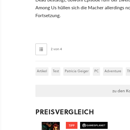
Among Us hüllen sich die Macher allerdings no
Fortsetzung.
2 von 4
Artikel
Test
Patricia Geiger
PC
Adventure
T
zu den K
PREISVERGLEICH
TIPP