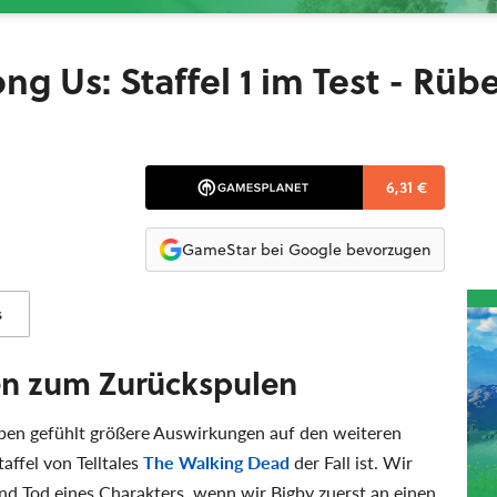
ng Us: Staffel 1 im Test - Rüb
6,31 €
GameStar bei Google bevorzugen
s
en zum Zurückspulen
en gefühlt größere Auswirkungen auf den weiteren
taffel von Telltales
The Walking Dead
der Fall ist. Wir
und Tod eines Charakters, wenn wir Bigby zuerst an einen