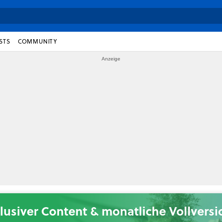
STS
COMMUNITY
lusiver Content & monatliche Vollvers