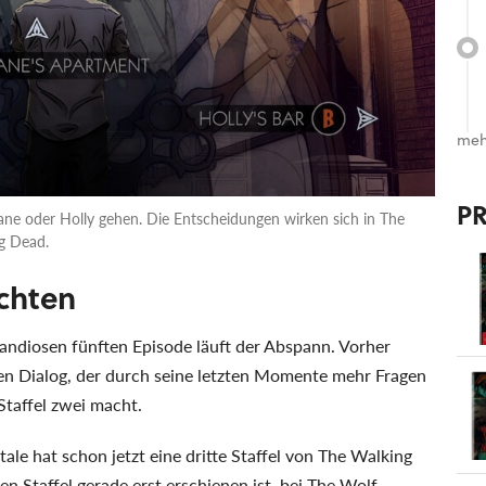
meh
P
ane oder Holly gehen. Die Entscheidungen wirken sich in The
ng Dead.
chten
andiosen fünften Episode läuft der Abspann. Vorher
den Dialog, der durch seine letzten Momente mehr Fragen
Staffel zwei macht.
tale hat schon jetzt eine dritte Staffel von The Walking
n Staffel gerade erst erschienen ist, bei The Wolf