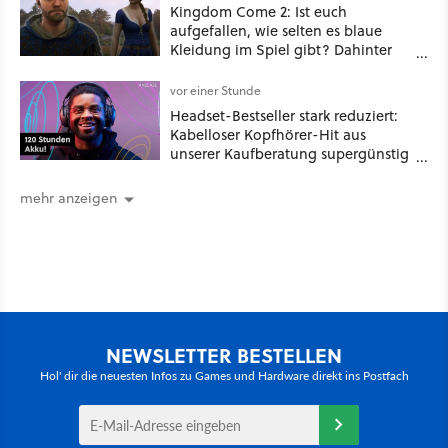
Kingdom Come 2: Ist euch
aufgefallen, wie selten es blaue
Kleidung im Spiel gibt? Dahinter
steckt ein historischer Grund
vor einer Stunde
Headset-Bestseller stark reduziert:
Kabelloser Kopfhörer-Hit aus
unserer Kaufberatung supergünstig
bei Amazon!
mehr anzeigen
NEWSLETTER BESTELLEN
Hol' dir die neuesten Infos zu Games und Hardware direkt ins Postfach