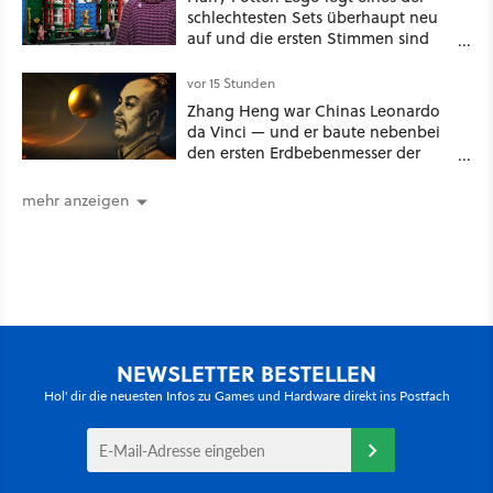
schlechtesten Sets überhaupt neu
auf und die ersten Stimmen sind
schon wieder kritisch
vor 15 Stunden
Zhang Heng war Chinas Leonardo
da Vinci — und er baute nebenbei
den ersten Erdbebenmesser der
Menschheitsgeschichte [Best of
GameStar]
mehr anzeigen
NEWSLETTER BESTELLEN
Hol' dir die neuesten Infos zu Games und Hardware direkt ins Postfach