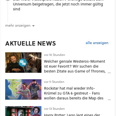
Universum beigetragen, die jetzt noch immer gültig
sind
mehr anzeigen
AKTUELLE NEWS
alle anzeigen
vor 10 Stunden
Welcher geniale Westeros-Moment
ist euer Favorit? Wir suchen die
besten Zitate aus Game of Thrones,
House of the Dragon und Knight of
the Seven Kingdoms
vor 11 Stunden
Rockstar hat mal wieder Info-
Krümel zu GTA 6 gestreut - Fans
wollen daraus bereits die Map des
kommenden Open-World-Hits
ablesen können
vor 13 Stunden
Harry Potter: Lego legt eines der