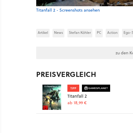
Titanfall 2 - Screenshots ansehen
Artikel
News
Stefan Köhler
PC
Action
Ego-S
zu den K
PREISVERGLEICH
TIPP
Titanfall 2
ab 18,99 €