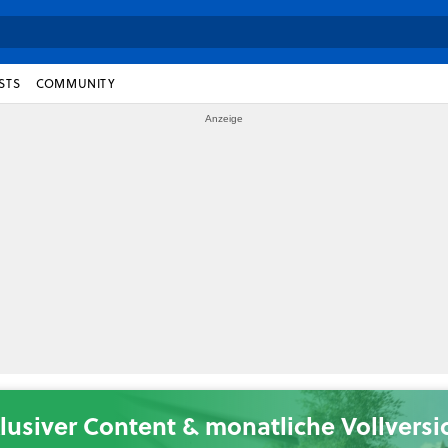
STS
COMMUNITY
lusiver Content & monatliche Vollvers