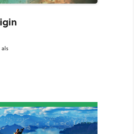
igin
 als