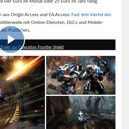
d vier Euro im Monat oder 25 Euro im Jahr fällig.
n aus Origin Access und EA Access:
Fast drei Viertel des
ttlerweile mit Online-Diensten, DLCs und Mobile-
 des Publishers.
2:02
Trailer zur Operation Frontier Shield
49