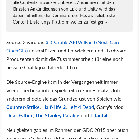
alle Content-Entwickler anbieten. Zusammen mit den
jüngsten Ankündigungen von Epic und Unity wird das
dabei mithelfen, die Dominanz des PCs als beliebteste
Content-Erstellungs-Plattform weiter zu festigen.«
Source 2 wird die
3D-Grafik-API Vulkan (»Next-Gen-
OpenGL«)
unterstützen und Entwicklern und Hardware-
Produzenten damit die Zusammenarbeit für eine noch
bessere Grafikqualität erleichtern.
Die Source-Engine kam in der Vergangenheit immer
wieder bei bekannten Spielereihen zum Einsatz. Unter
anderem bildete sie das Grundgerüst von Spielen wie
Counter-Strike
,
Half-Life 2
,
Left 4 Dead
,
Garry's Mod
,
Dear Esther
,
The Stanley Parable
und
Titanfall
.
Neuigkeiten gab es im Rahmen der GDC 2015 aber auch
zu anderen Valve-Projekten. So sollen die ersten der