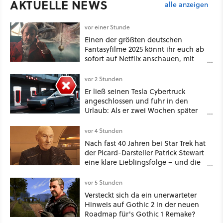
AKTUELLE NEWS
alle anzeigen
vor einer Stunde
Einen der größten deutschen
Fantasyfilme 2025 könnt ihr euch ab
sofort auf Netflix anschauen, mit
dabei: ein Star aus Der Hobbit
vor 2 Stunden
Er ließ seinen Tesla Cybertruck
angeschlossen und fuhr in den
Urlaub: Als er zwei Wochen später
zurückkam, sprang der Truck nicht
mehr an [Best of GameStar]
vor 4 Stunden
Nach fast 40 Jahren bei Star Trek hat
der Picard-Darsteller Patrick Stewart
eine klare Lieblingsfolge – und die
ist Familiensache
vor 5 Stunden
Versteckt sich da ein unerwarteter
Hinweis auf Gothic 2 in der neuen
Roadmap für's Gothic 1 Remake?