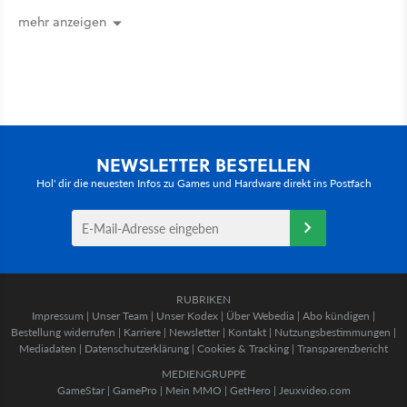
mehr anzeigen
NEWSLETTER BESTELLEN
Hol' dir die neuesten Infos zu Games und Hardware direkt ins Postfach
RUBRIKEN
Impressum
|
Unser Team
|
Unser Kodex
|
Über Webedia
|
Abo kündigen
|
Bestellung widerrufen
|
Karriere
|
Newsletter
|
Kontakt
|
Nutzungsbestimmungen
|
Mediadaten
|
Datenschutzerklärung
|
Cookies & Tracking
|
Transparenzbericht
MEDIENGRUPPE
GameStar
|
GamePro
|
Mein MMO
|
GetHero
|
Jeuxvideo.com