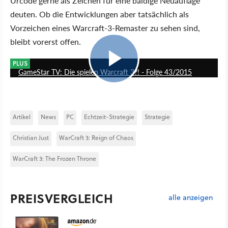
Urcode gerne als Zeichen für eine baldige Neuauflage
deuten. Ob die Entwicklungen aber tatsächlich als
Vorzeichen eines Warcraft-3-Remaster zu sehen sind,
bleibt vorerst offen.
25:54
PLUS
GameStar TV: Die spielen Warcraft 3?! - Folge 43/2015
Artikel
News
PC
Echtzeit-Strategie
Strategie
Christian Just
WarCraft 3: Reign of Chaos
WarCraft 3: The Frozen Throne
PREISVERGLEICH
alle anzeigen