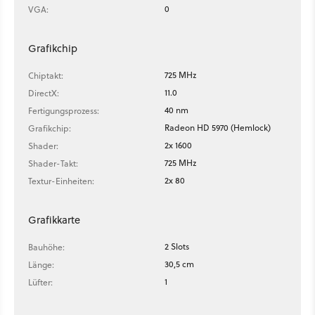
0
VGA:
Grafikchip
725 MHz
Chiptakt:
11.0
DirectX:
40 nm
Fertigungsprozess:
Radeon HD 5970 (Hemlock)
Grafikchip:
2x 1600
Shader:
725 MHz
Shader-Takt:
2x 80
Textur-Einheiten:
Grafikkarte
2 Slots
Bauhöhe:
30,5 cm
Länge:
1
Lüfter: