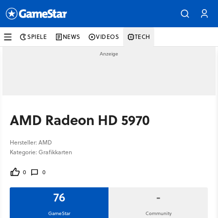
SPIELE
NEWS
VIDEOS
TECH
AMD Radeon HD 5970
Hersteller: AMD
Kategorie: Grafikkarten
0
0
76
-
GameStar
Community