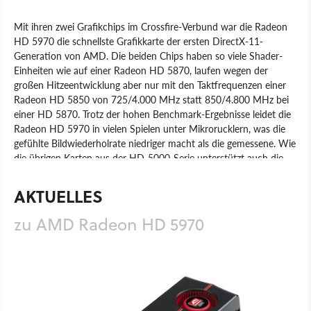
Mit ihren zwei Grafikchips im Crossfire-Verbund war die Radeon
HD 5970 die schnellste Grafikkarte der ersten DirectX-11-
Generation von AMD. Die beiden Chips haben so viele Shader-
Einheiten wie auf einer Radeon HD 5870, laufen wegen der
großen Hitzeentwicklung aber nur mit den Taktfrequenzen einer
Radeon HD 5850 von 725/4.000 MHz statt 850/4.800 MHz bei
einer HD 5870. Trotz der hohen Benchmark-Ergebnisse leidet die
Radeon HD 5970 in vielen Spielen unter Mikrorucklern, was die
gefühlte Bildwiederholrate niedriger macht als die gemessene. Wie
die übrigen Karten aus der HD-5000-Serie unterstützt auch die
Radeon HD 5970 die Mehrschirmtechnik Eyefinity mit zwei DVI-
Ausgängen und einem Mini-Displayport.
AKTUELLES
Produkt
Grafikkarten
Hardware
AMD
zu AMD Radeon HD 5970