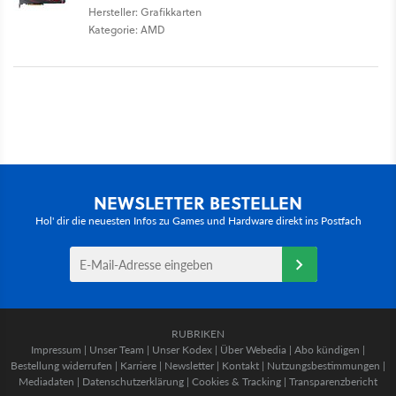
Hersteller: Grafikkarten
Kategorie: AMD
NEWSLETTER BESTELLEN
Hol' dir die neuesten Infos zu Games und Hardware direkt ins Postfach
RUBRIKEN
Impressum
|
Unser Team
|
Unser Kodex
|
Über Webedia
|
Abo kündigen
|
Bestellung widerrufen
|
Karriere
|
Newsletter
|
Kontakt
|
Nutzungsbestimmungen
|
Mediadaten
|
Datenschutzerklärung
|
Cookies & Tracking
|
Transparenzbericht