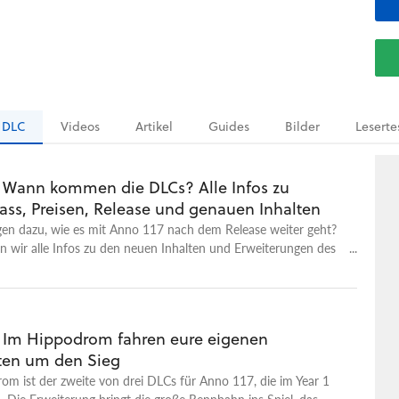
DLC
Videos
Artikel
Guides
Bilder
Leserte
: Wann kommen die DLCs? Alle Infos zu
ass, Preisen, Release und genauen Inhalten
gen dazu, wie es mit Anno 117 nach dem Release weiter geht?
 wir alle Infos zu den neuen Inhalten und Erweiterungen des
.
: Im Hippodrom fahren eure eigenen
sten um den Sieg
m ist der zweite von drei DLCs für Anno 117, die im Year 1
. Die Erweiterung bringt die große Rennbahn ins Spiel, das