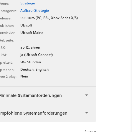
Strategie
enre:
Aufbau-Strategie
ntergenre:
13.11.2025 (PC, PS5, Xbox Series X/S)
elease:
Ubisoft
ublisher:
Ubisoft Mainz
ntwickler:
-
ebseite:
ab 12 Jahren
SK:
ja (Ubisoft Connect)
DRM:
50+ Stunden
pielzeit:
Deutsch, Englisch
prachen:
Nein
ree 2 play:
Minimale Systemanforderungen
Empfohlene Systemanforderungen