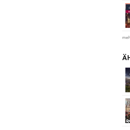
meh
Ä