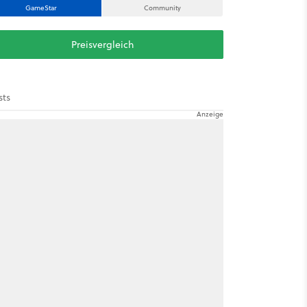
GameStar
Community
Preisvergleich
sts