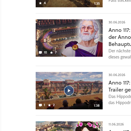
4
1:35
größte Gebä
ausrichten, 
erhalten, is
30.06.2026
gibt es für 
Anno 117
der Anno
Behauptu
Der nächste 
10
7
dieses gewal
30.06.2026
Anno 117
Trailer g
Das Hippodr
das Hippodro
1
2
1:38
Maximus eri
benötigt ent
DLC noch nic
11.06.2026