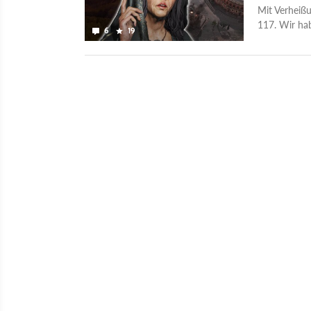
Mit Verheißu
117. Wir hab
6
19