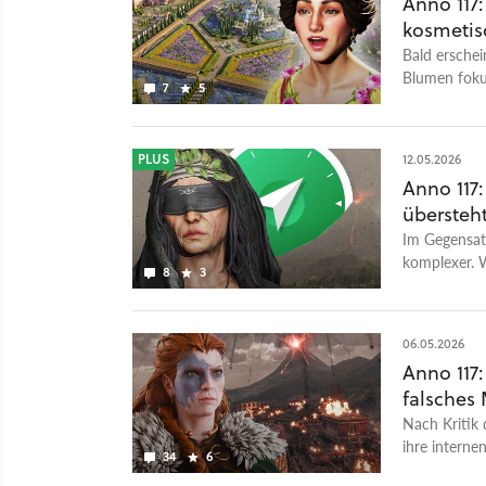
Anno 117
kosmetis
Bald erschei
Blumen fokus
7
5
PLUS
12.05.2026
Anno 117
übersteh
Im Gegensatz
komplexer. W
8
3
hier
06.05.2026
Anno 117:
falsches
Nach Kritik 
ihre interne
34
6