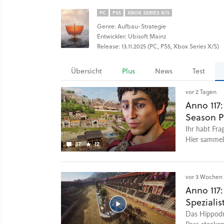
PC
PS5
XBOX SERIES X/S
Genre: Aufbau-Strategie
Entwickler: Ubisoft Mainz
Release: 13.11.2025 (PC, PS5, Xbox Series X/S)
Übersicht
Plus
News
Test
vor 2 Tagen
Anno 117
Season P
Ihr habt Fra
Hier sammeln
37
12
Aufbauspiels
vor 3 Wochen
Anno 117
Speziali
Das Hippodro
Pass stecken