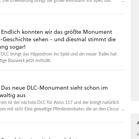
ude der Anno-Historie. Dort könnt ihr rasante Rennen
an denen Spezialisten teilnehmen dürfen. Was die für ihren Sieg
t aber noch nicht bekannt. Auch einen genauen Release-Termin
die Erweiterung noch nicht.
: Endlich konnten wir das größte Monument
-Geschichte sehen - und diesmal stimmt die
ng sogar!
DLC bringt das Hippodrom ins Spiel und ein neuer Trailer hat
tige Bauwerk jetzt enthüllt.
: Das neue DLC-Monument sieht schon im
ewaltig aus
om ist der nächste DLC für Anno 117 und der bringt natürlich
m mit sich! Eine gewaltige Pferderennbahn, die an den Circus
nnert. Es ist das größte Anno-Monument überhaupt und
sprechend viel Platz. Einen genauen Release-Termin hat der
ht, er soll aber im August erscheinen.
P