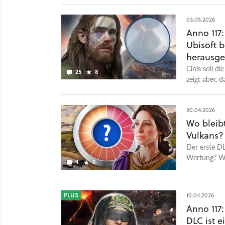
03.05.2026
Anno 117:
Ubisoft 
herausg
Cinis soll di
25
8
zeigt aber, 
30.04.2026
Wo bleibt
Vulkans? 
Der erste D
Wertung? Wi
4
5
unser finaler
PLUS
10.04.2026
Anno 117:
DLC ist e