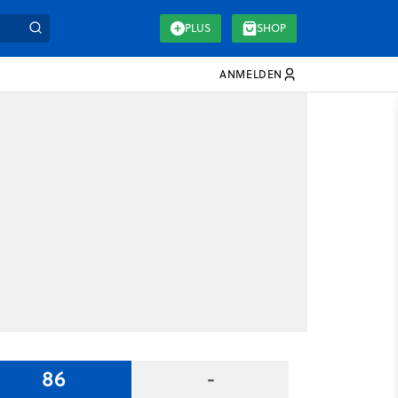
PLUS
SHOP
ANMELDEN
86
-