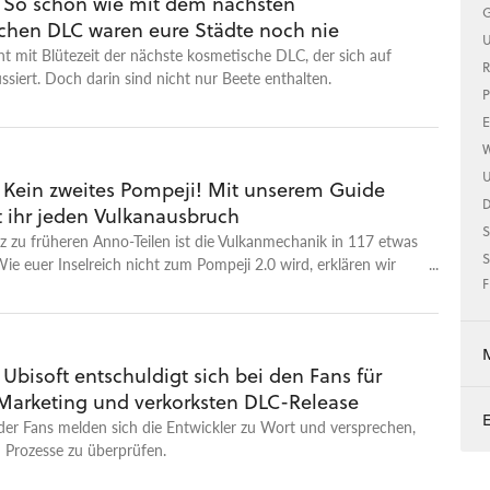
: So schön wie mit dem nächsten
G
chen DLC waren eure Städte noch nie
U
nt mit Blütezeit der nächste kosmetische DLC, der sich auf
R
siert. Doch darin sind nicht nur Beete enthalten.
P
E
W
U
: Kein zweites Pompeji! Mit unserem Guide
t ihr jeden Vulkanausbruch
S
 zu früheren Anno-Teilen ist die Vulkanmechanik in 117 etwas
S
ie euer Inselreich nicht zum Pompeji 2.0 wird, erklären wir
F
 Ubisoft entschuldigt sich bei den Fans für
 Marketing und verkorksten DLC-Release
der Fans melden sich die Entwickler zu Wort und versprechen,
n Prozesse zu überprüfen.