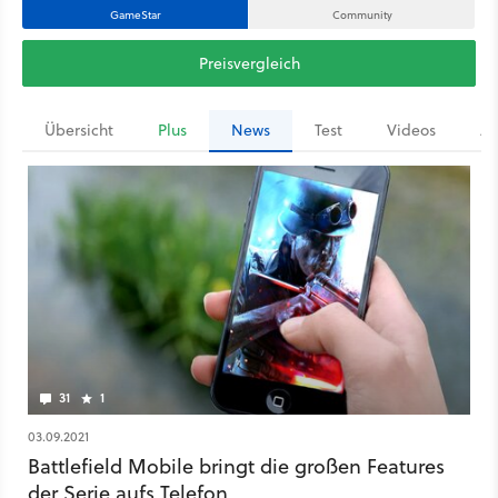
GameStar
Community
Preisvergleich
Übersicht
Plus
News
Test
Videos
Ar
31
1
03.09.2021
Battlefield Mobile bringt die großen Features
der Serie aufs Telefon