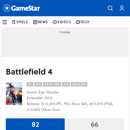
SPIELE
NEWS
VIDEOS
TECH
Battlefield 4
PC
PS4
XBOX ONE
PS3
XBOX 360
Genre: Ego-Shooter
Entwickler: DICE
Release: 31.10.2013 (PC, PS3, Xbox 360), 29.11.2013 (PS4),
21.11.2013 (Xbox One)
82
66