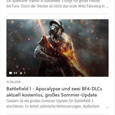
Ein spielbarer Traktor in Battlefield 5 sorgt für große Freude
bei Fans. Doch der Trecker ist nicht das erste Witz-Fahrzeug in
einem Battlefield-Spiel…
64
1
01.08.2018
Battlefield 1 - Apocalypse und zwei BF4-DLCs
aktuell kostenlos, großes Sommer-Update
Gestern ist ein großes Sommer-Update für Battlefield 1
erschienen. Es liefert zahlreiche Verbesserungen. Außerdem
gibt es kostenlose Inhalte für Battlefield 4.