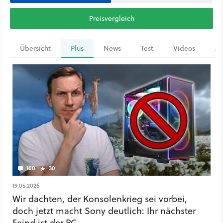
Preisvergleich
Übersicht
Plus
News
Test
Videos
Ar
160
30
19.05.2026
Wir dachten, der Konsolenkrieg sei vorbei,
doch jetzt macht Sony deutlich: Ihr nächster
Feind ist der PC