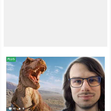
PLUS
41
9