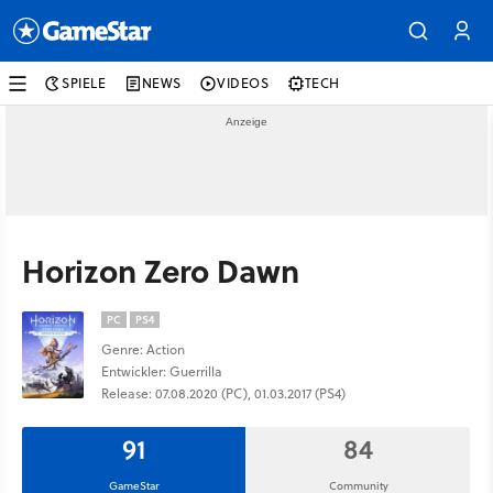
SPIELE
NEWS
VIDEOS
TECH
Horizon Zero Dawn
PC
PS4
Genre: Action
Entwickler: Guerrilla
Release: 07.08.2020 (PC), 01.03.2017 (PS4)
91
84
GameStar
Community