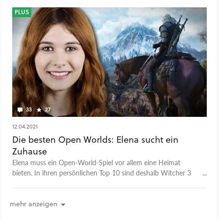
PLUS
33
27
12.04.2021
Die besten Open Worlds: Elena sucht ein
Zuhause
Elena muss ein Open-World-Spiel vor allem eine Heimat
bieten. In ihren persönlichen Top 10 sind deshalb Witcher 3
und Skyrim vertreten - aus ganz unterschiedlichen Gründen.
mehr anzeigen