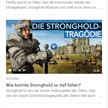
FireFly spricht im Video über die kommenden Inhalte des
Strategiespiels Stronghold Warlords und stellt euch diese vor.
Darunter befinden sich kleinere Neuerungen und
Verbesserungen wie der »Extreme Difficulty«-
Schwierigkeitsgrad und KI-Optimierungen sowie
Stabilitätsverbesserungen, mehr Maps und KI-Invasionen im
Free-Build-Modus. Darüber hinaus sind für den Sommer
größere Updates geplant. Dazu gehört mit Sun Tzu ein neuer
Charakter, der im Skirmish und Multiplayer verfügbar ist. Er
bringt neue Armeen, Taktiken und Burgen ins Spiel. Das
große »Skirmish Trail #1«-Update fügt ebenfalls im Sommer
zehn neue Singleplayer-Missionen, den Samurai Lancer als
weitere Einheit und zwei Warlords mit einzigartigen
Fähigkeiten hinzu. Das und mehr stellen euch die Entwickler
65
34
15:28
von Stronghold Warlords im Video vor.
15.03.2021
Wie konnte Stronghold so tief fallen?
Stronghold ist eins der besten Aufbauspiele aller Zeiten. Und
eins der besten Echtzeitstrategiespiele aller Zeiten! Wie kann
es also sein, dass die Entwickler seitdem immer noch diesem
Erfolg hinterherjagen und es in 20 Jahren nicht geschafft