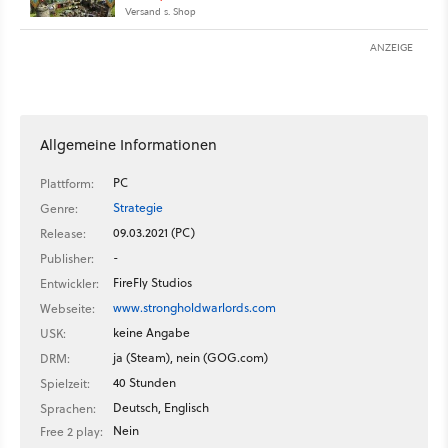
Versand s. Shop
ANZEIGE
Allgemeine Informationen
PC
Plattform:
Strategie
Genre:
09.03.2021 (PC)
Release:
-
Publisher:
FireFly Studios
Entwickler:
www.strongholdwarlords.com
Webseite:
keine Angabe
USK:
ja (Steam), nein (GOG.com)
DRM:
40 Stunden
Spielzeit:
Deutsch, Englisch
Sprachen:
Nein
Free 2 play: