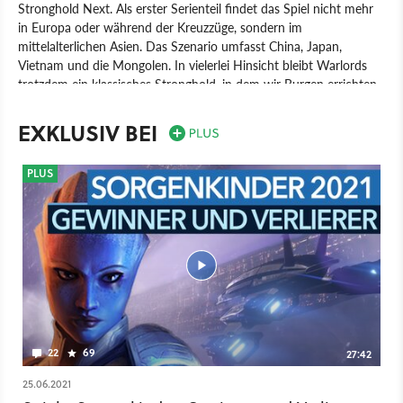
Stronghold Next. Als erster Serienteil findet das Spiel nicht mehr
in Europa oder während der Kreuzzüge, sondern im
mittelalterlichen Asien. Das Szenario umfasst China, Japan,
Vietnam und die Mongolen. In vielerlei Hinsicht bleibt Warlords
trotzdem ein klassisches Stronghold, in dem wir Burgen errichten,
sie gegen Feinde verteidigen und schließlich die gegnerischen
Befestigungen stürmen. Warlords will dabei noch mehr
EXKLUSIV BEI
Wirtschaftssimulation sein als seine Vorgänger und neue
Produktionsketten einführen. Die wichtigste Neuerung sind aber
PLUS
die Kriegsfürsten. Diese Mini-KIs beherrschen ihre eigenen
Sektoren auf der Karte und wir können sie mit Diplomatie-
Punkten auf unsere Seite bringen, um passive Boni abzustauben
und ihnen Befehle zu erteilen.
Spiel
PC
Strategie
FireFly Studios
Stronghold Warlords
22
69
27:42
25.06.2021