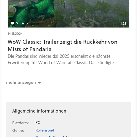
9
2
1:23
14.11.2024
WoW Classic: Trailer zeigt die Rückkehr von
Mists of Pandaria
Die Pandas sind wieder da! 2025 erscheint die nächste
Erweiterung für World of Warcraft Classic. Das kündigte
Blizzard auf der Warcraft Direct im November 2024 an. In
diesem WoW-Addon von 2012 führt es unsere Helden auf die
Insel Pandaria, wo die gleichnamigen Pandas leben, die mit
mehr anzeigen
dem Addon auch als spielbares Volk Einzug ins MMO
erhielten. Und sowohl auf der Seite der Allianz als auch auf
der der Horde kämpfen. Passend zum Einzug des neuen
Volkes wird auch die Klasse des Mönch erstmals spielbar sein.
Allgemeine Informationen
PC
Plattform:
Rollenspiel
Genre: