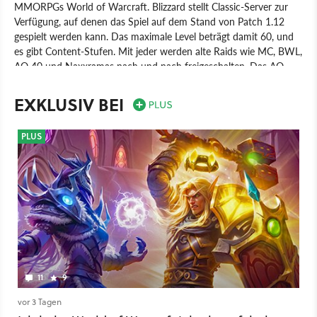
MMORPGs World of Warcraft. Blizzard stellt Classic-Server zur
Verfügung, auf denen das Spiel auf dem Stand von Patch 1.12
gespielt werden kann. Das maximale Level beträgt damit 60, und
es gibt Content-Stufen. Mit jeder werden alte Raids wie MC, BWL,
AQ 40 und Naxxramas nach und nach freigeschalten. Das AQ-
Eröffnungsevent findet ebenfalls wieder statt. World of Warcraft:
Classic ist Teil des normalen WoW-Abonnements und kostet
EXKLUSIV BEI
nichts extra.
Spiel
World of Warcraft: Classic
Online-Rollenspiel
PLUS
Rollenspiel
Blizzard Entertainment
Activision Blizzard
PC
11
9
vor 3 Tagen