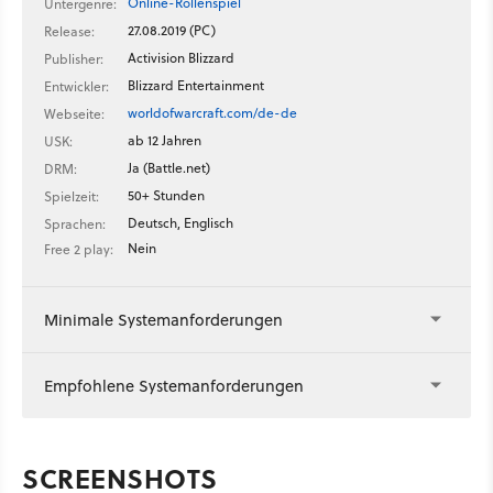
Online-Rollenspiel
Untergenre:
27.08.2019 (PC)
Release:
Activision Blizzard
Publisher:
Blizzard Entertainment
Entwickler:
worldofwarcraft.com/de-de
Webseite:
ab 12 Jahren
USK:
Ja (Battle.net)
DRM:
50+ Stunden
Spielzeit:
Deutsch, Englisch
Sprachen:
Nein
Free 2 play:
Minimale Systemanforderungen
Empfohlene Systemanforderungen
SCREENSHOTS