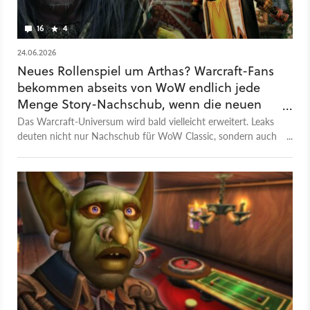
16
4
24.06.2026
Neues Rollenspiel um Arthas? Warcraft-Fans
bekommen abseits von WoW endlich jede
Menge Story-Nachschub, wenn die neuen
Leaks stimmen
Das Warcraft-Universum wird bald vielleicht erweitert. Leaks
deuten nicht nur Nachschub für WoW Classic, sondern auch
ein Arthas-RPG an.