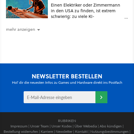
Einen Elektriker oder Zimmermann
in den USA zu finden, ist extrem
schwierig: zu viele KI-
Rechenzentren
mehr anzeigen
NEWSLETTER BESTELLEN
Hol' dir die neuesten Infos zu Games und Hardware direkt ins Postfach
RUBRIKEN
Impressum
|
Unser Team
|
Unser Kodex
|
Über Webedia
|
Abo kündigen
|
Bestellung widerrufen
|
Karriere
|
Newsletter
|
Kontakt
|
Nutzungsbestimmungen
|