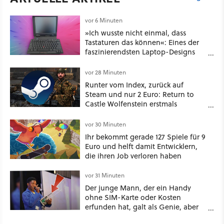
vor 6 Minuten
»Ich wusste nicht einmal, dass
Tastaturen das können«: Eines der
faszinierendsten Laptop-Designs
der 90er geht wieder viral
vor 28 Minuten
Runter vom Index, zurück auf
Steam und nur 2 Euro: Return to
Castle Wolfenstein erstmals
ungeschnitten auf dem deutschen
Markt
vor 30 Minuten
Ihr bekommt gerade 127 Spiele für 9
Euro und helft damit Entwicklern,
die ihren Job verloren haben
vor 31 Minuten
Der junge Mann, der ein Handy
ohne SIM-Karte oder Kosten
erfunden hat, galt als Genie, aber
wurde vom System ignoriert