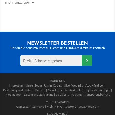
mehr anzeigen
NEWSLETTER BESTELLEN
Hol' dir die neuesten Infos zu Games und Hardware direkt ins Postfach
RUBRIKEN
Impressum
|
Unser Team
|
Unser Kodex
|
Über Webedia
|
Abo kündigen
|
Bestellung widerrufen
|
Karriere
|
Newsletter
|
Kontakt
|
Nutzungsbestimmungen
|
Mediadaten
|
Datenschutzerklärung
|
Cookies & Tracking
|
Transparenzbericht
MEDIENGRUPPE
GameStar
|
GamePro
|
Mein MMO
|
GetHero
|
Jeuxvideo.com
SOCIAL MEDIA