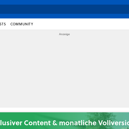
STS
COMMUNITY
lusiver Content & monatliche Vollvers