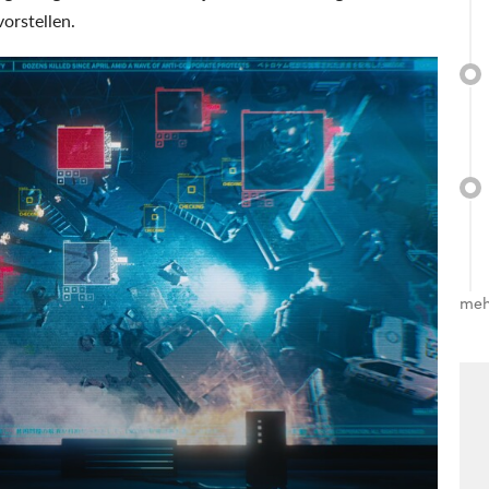
orstellen.
meh