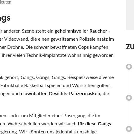
deuten
ngs
er anderen Szene steht ein
geheimnisvoller Raucher
-
iner Videowand, die einen gewaltsamen Polizeieinsatz im
Z
 einer Drohne. Die schwer bewaffneten Cops kämpfen
 ihrer vielen Technik-Implantate wahnsinnig geworden
nk gehört, Gangs, Gangs, Gangs. Beispielsweise diverse
 Fabrikhalle Basketball spielen und Würstchen grillen.
nzügen und
clownhaften Gesichts-Panzermasken
, die
en - oder um Mitglieder einer Posergang, die im
hen. Wahrscheinlich werden wir auch
für diese Gangs
egierung. Wir könnten uns jedenfalls unzählige