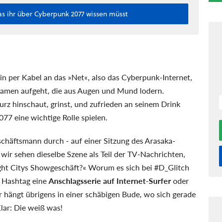
s ihr über Cyberpunk 2077 wissen müsst
in per Kabel an das »Net«, also das Cyberpunk-Internet,
lamen aufgeht, die aus Augen und Mund lodern.
urz hinschaut, grinst, und zufrieden an seinem Drink
77 eine wichtige Rolle spielen.
schäftsmann durch - auf einer Sitzung des Arasaka-
ir sehen dieselbe Szene als Teil der TV-Nachrichten,
ight Citys Showgeschäft?« Worum es sich bei #D_Glitch
s Hashtag eine
Anschlagsserie auf Internet-Surfer
oder
r hängt übrigens in einer schäbigen Bude, wo sich gerade
lar: Die weiß was!