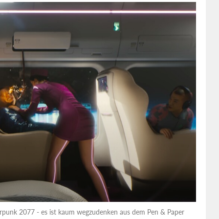
yberpunk 2077 - es ist kaum wegzudenken aus dem Pen & Paper