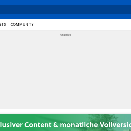
STS
COMMUNITY
lusiver Content & monatliche Vollvers