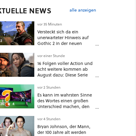
KTUELLE NEWS
alle anzeigen
vor 35 Minuten
Versteckt sich da ein
unerwarteter Hinweis auf
2
Gothic 2 in der neuen
Roadmap für's Gothic 1
Remake?
vor einer Stunde
16 Folgen voller Action und
acht weitere kommen ab
1
August dazu: Diese Serie
macht Lust auf den
kommenden Call-of-Duty-
vor 2 Stunden
Film
Es kann im wahrsten Sinne
des Wortes einen großen
26
4
Unterschied machen, den
man nicht unterschätzen
sollte: Mit welchem
vor 4 Stunden
Seitenverhältnis seid ihr
Bryan Johnson, der Mann,
unterwegs?
der 100 Jahre alt werden
3
1