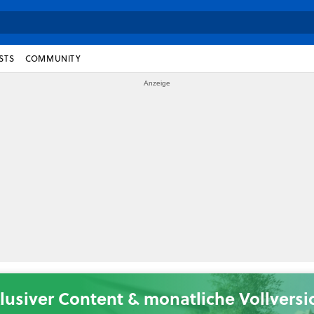
STS
COMMUNITY
lusiver Content & monatliche Vollvers