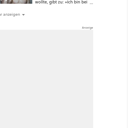
wollte, gibt zu: »Ich bin bei
meiner Suche nach
Langlebigkeit zu weit
r anzeigen
gegangen«