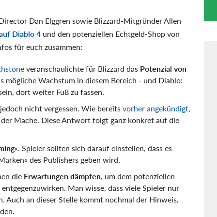
irector Dan Elggren sowie Blizzard-Mitgründer Allen
auf Diablo 4
und den potenziellen Echtgeld-Shop von
Infos für euch zusammen:
thstone
veranschaulichte für Blizzard das
Potenzial von
das mögliche Wachstum in diesem Bereich - und Diablo:
sein, dort weiter Fuß zu fassen.
jedoch nicht vergessen. Wie bereits
vorher angekündigt
,
 der Mache. Diese Antwort folgt ganz konkret auf die
ming
«. Spieler sollten sich darauf einstellen, dass es
 Marken« des Publishers geben wird.
hen die
Erwartungen dämpfen
, um dem potenziellen
entgegenzuwirken. Man wisse, dass viele Spieler nur
n. Auch an dieser Stelle kommt nochmal der Hinweis,
nden.