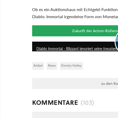
Ob es ein Auktionshaus mit Echtgeld-Funktion g
Diablo: Immortal irgendeine Form von Monetar
Zukunft der Action-Rollens
Diablo Immortal - Blizzard ignoriert seine treuste
Artikel
News
Dimitry Halley
zu den K
KOMMENTARE
(103)