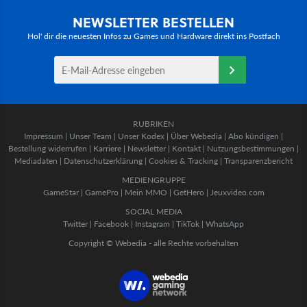
NEWSLETTER BESTELLEN
Hol' dir die neuesten Infos zu Games und Hardware direkt ins Postfach
RUBRIKEN
Impressum
|
Unser Team
|
Unser Kodex
|
Über Webedia
|
Abo kündigen
|
Bestellung widerrufen
|
Karriere
|
Newsletter
|
Kontakt
|
Nutzungsbestimmungen
|
Mediadaten
|
Datenschutzerklärung
|
Cookies & Tracking
|
Transparenzbericht
MEDIENGRUPPE
GameStar
|
GamePro
|
Mein MMO
|
GetHero
|
Jeuxvideo.com
SOCIAL MEDIA
Twitter
|
Facebook
|
Instagram
|
TikTok
|
WhatsApp
Copyright © Webedia - alle Rechte vorbehalten