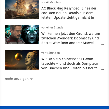
Spuren für die Ewigkeit
vor 41 Minuten
AC Black Flag Resynced: Eines der
coolsten neuen Details aus dem
letzten Update steht gar nicht in
den Patch Notes
vor einer Stunde
Wir kennen jetzt den Grund, warum
zwischen Avengers: Doomsday und
Secret Wars kein anderer Marvel-
Film erscheint
vor 4 Stunden
Wie sich ein chinesisches Genie
täuschte – und doch als Dompteur
von Drachen und Kröten bis heute
Recht behält [Best of GameStar]
mehr anzeigen