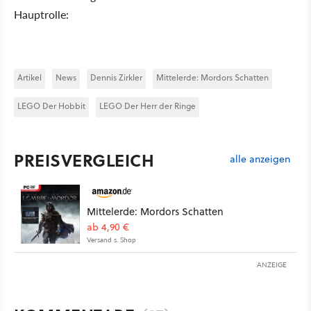
Hauptrolle:
Artikel
News
Dennis Zirkler
Mittelerde: Mordors Schatten
LEGO Der Hobbit
LEGO Der Herr der Ringe
PREISVERGLEICH
alle anzeigen
Mittelerde: Mordors Schatten
ab 4,90 €
Versand s. Shop
ANZEIGE