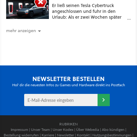
Er ließ seinen Tesla Cybertruck
angeschlossen und fuhr in den
Urlaub: Als er zwei Wochen später
zurückkam, sprang der Truck nicht
mehr an [Best of GameStar]
mehr anzeigen
NEWSLETTER BESTELLEN
Hol' dir die neuesten Infos zu Games und Hardware direkt ins Postfach
RUBRIKEN
Impressum
|
Unser Team
|
Unser Kodex
|
Über Webedia
|
Abo kündigen
|
Bestellung widerrufen
|
Karriere
|
Newsletter
|
Kontakt
|
Nutzungsbestimmungen
|