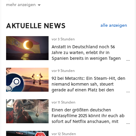
mehr anzeigen
AKTUELLE NEWS
alle anzeigen
vor 3 Stunden
Anstatt in Deutschland noch 56
Jahre zu warten, erlebt ihr in
Spanien bereits in wenigen Tagen
ein schattiges Sommer-Spektakel
vor 9 Stunden
92 bei Metacritc: Ein Steam-Hit, den
niemand kommen sah, steuert
gerade auf einen Platz bei den
Game Awards zu
vor 11 Stunden
Einen der größten deutschen
Fantasyfilme 2025 könnt ihr euch ab
sofort auf Netflix anschauen, mit
dabei: ein Star aus Der Hobbit
vor 12 Stunden