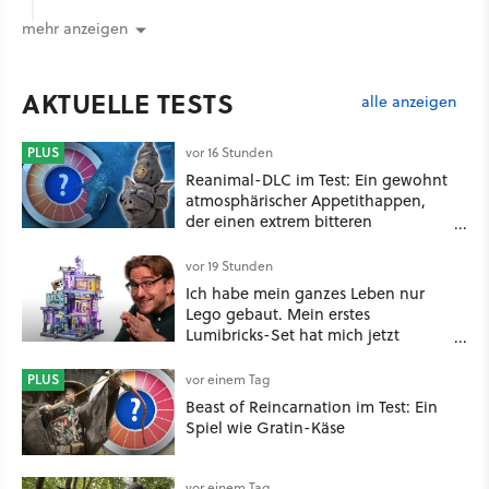
mehr anzeigen
AKTUELLE TESTS
alle anzeigen
PLUS
vor 16 Stunden
Reanimal-DLC im Test: Ein gewohnt
atmosphärischer Appetithappen,
der einen extrem bitteren
Nachgeschmack hinterlässt
vor 19 Stunden
Ich habe mein ganzes Leben nur
Lego gebaut. Mein erstes
Lumibricks-Set hat mich jetzt
nachhaltig beeindruckt: Game
Stack im Test
PLUS
vor einem Tag
Beast of Reincarnation im Test: Ein
Spiel wie Gratin-Käse
vor einem Tag