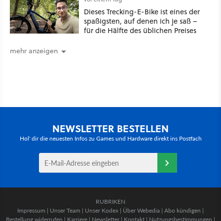
Dieses Trecking-E-Bike ist eines der
spaßigsten, auf denen ich je saß –
für die Hälfte des üblichen Preises
mehr anzeigen
NEWSLETTER BESTELLEN
Hol' dir die neuesten Infos zu Games und Hardware direkt ins Postfach
RUBRIKEN
Impressum
|
Unser Team
|
Unser Kodex
|
Über Webedia
|
Abo kündigen
|
Bestellung widerrufen
|
Karriere
|
Newsletter
|
Kontakt
|
Nutzungsbestimmungen
|