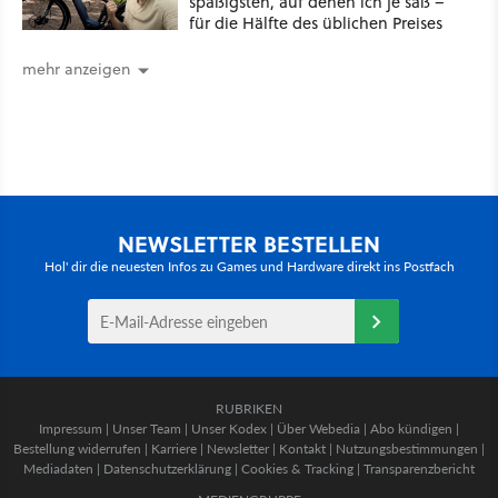
spaßigsten, auf denen ich je saß –
für die Hälfte des üblichen Preises
mehr anzeigen
NEWSLETTER BESTELLEN
Hol' dir die neuesten Infos zu Games und Hardware direkt ins Postfach
RUBRIKEN
Impressum
|
Unser Team
|
Unser Kodex
|
Über Webedia
|
Abo kündigen
|
Bestellung widerrufen
|
Karriere
|
Newsletter
|
Kontakt
|
Nutzungsbestimmungen
|
Mediadaten
|
Datenschutzerklärung
|
Cookies & Tracking
|
Transparenzbericht