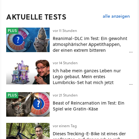
AKTUELLE TESTS
alle anzeigen
PLUS
vor 11 Stunden
Reanimal-DLC im Test: Ein gewohnt
atmosphärischer Appetithappen,
der einen extrem bitteren
Nachgeschmack hinterlässt
vor 14 Stunden
Ich habe mein ganzes Leben nur
Lego gebaut. Mein erstes
Lumibricks-Set hat mich jetzt
nachhaltig beeindruckt: Game
Stack im Test
PLUS
vor 21 Stunden
Beast of Reincarnation im Test: Ein
Spiel wie Gratin-Käse
vor einem Tag
Dieses Trecking-E-Bike ist eines der