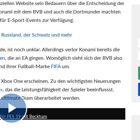
fiziellen Website sein Bedauern über die Entscheidung der
Konami mit dem BVB und auch die Dortmunder machten
 für E-Sport-Events zur Verfügung.
us Russland, der Schweiz und mehr
, ist noch unklar. Allerdings verlor Konami bereits die
zen
, die an EA gingen. Womöglich sieht sich der BVB also
und ihrer Fußball-Marke
FIFA
um.
 Xbox One erscheinen. Zu den wichtigsten Neuerungen
«
, das die Leistungsfähigkeit der Spieler beeinflussst.
 Ultimate Team überarbeitet werden.
1:23
r für PES 19 mit Beckham