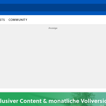
STS
COMMUNITY
lusiver Content & monatliche Vollvers