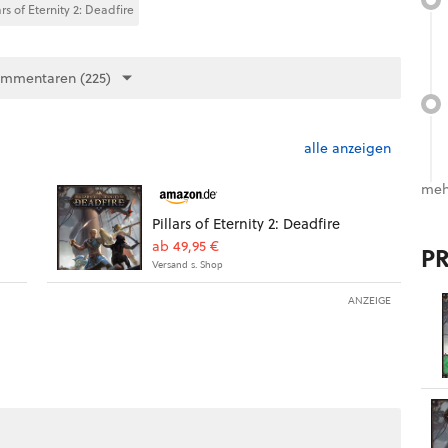
ars of Eternity 2: Deadfire
ommentaren (225)
alle anzeigen
meh
Pillars of Eternity 2: Deadfire
ab 49,95 €
P
Versand s. Shop
ANZEIGE