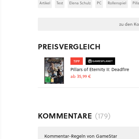
Artikel
Test
Elena Schulz
PC
Rollenspiel
Pill
zu den K
PREISVERGLEICH
TIPP
Pillars of Eternity II: Deadfire
ab 35,99 €
KOMMENTARE
(179)
Kommentar-Regeln von GameStar