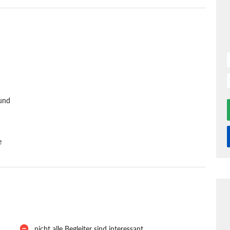
und
e
nicht alle Begleiter sind interessant