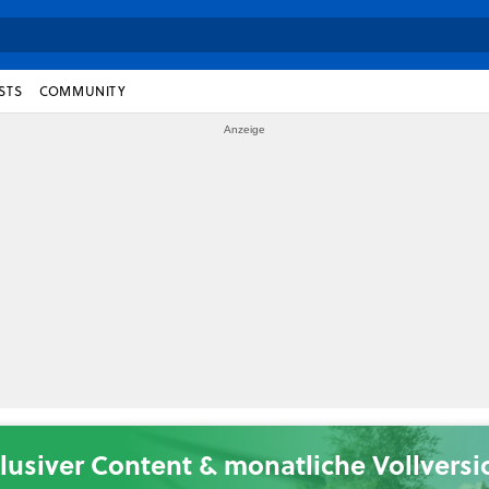
STS
COMMUNITY
lusiver Content & monatliche Vollvers