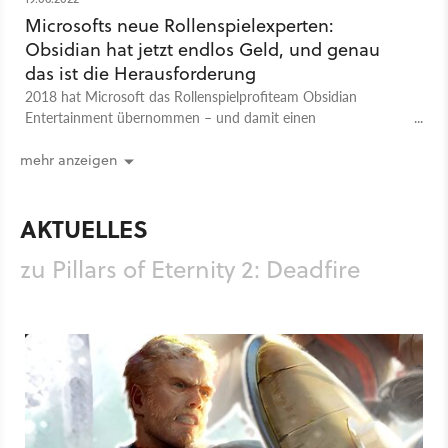
Nintendo
PlayStation
Xbox
Rollenspiel
Microsofts neue Rollenspielexperten:
Obsidian hat jetzt endlos Geld, und genau
das ist die Herausforderung
2018 hat Microsoft das Rollenspielprofiteam Obsidian
Entertainment übernommen – und damit einen
Lieblingsentwickler der GameStar-Leser. Was hat sich für das
Studio seitdem verändert? Drei Chefs standen uns Rede und
mehr anzeigen
Antwort.
AKTUELLES
zu Pillars of Eternity 2: Deadfire