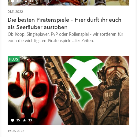
318
13
Prozent Rabatt) · One Piece Odyssey (60 Prozent Rabatt)
· Shadow Warrior 2 (90 Prozent Rabatt) · Risen 2:
01.11.2022
Dark Waters (75 Prozent Rabatt) · Return to Monkey
Die besten Piratenspiele - Hier dürft ihr euch
Island (40 Prozent Rabatt) · Naruto Ultimate Ninja Storm
als Seeräuber austoben
4 (60 Prozent Rabatt) · Mark of the Ninja Remastered
Ob Koop, Singleplayer, PvP oder Rollenspiel - wir sortieren für
(60 Prozent Rabatt)
euch die wichtigsten Piratenspiele aller Zeiten.
PLUS
35
33
19.06.2022