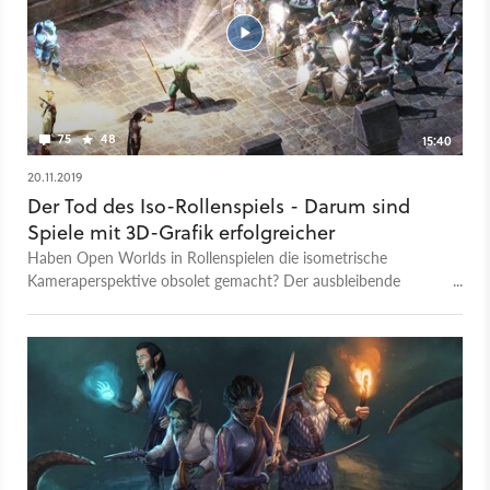
75
48
15:40
20.11.2019
Der Tod des Iso-Rollenspiels - Darum sind
Spiele mit 3D-Grafik erfolgreicher
Haben Open Worlds in Rollenspielen die isometrische
Kameraperspektive obsolet gemacht? Der ausbleibende
Verkaufserfolg von Pillars of Eternity 2 könnte ein Fingerzeig
auf eine fehlgeschlagene Entwicklung bei Oldschool-RPGs
sein. Christian Fritz Schneider und Peter Bathge diskutieren im
Video über das Für und Wider der 2D-Ansicht - und warum
3D-Spiele mit Ego- und Third-Person-Perspektive oft so viel
erfolgreicher sind. Wie wichtig sind Immersion und
Erkundungsdrang beim Spielen - und wie stark werden sie von
einer aus dem Strategie-Genre adaptierten isometrischen
Kameraperspektive beschnitten? Braucht es eine Revolution