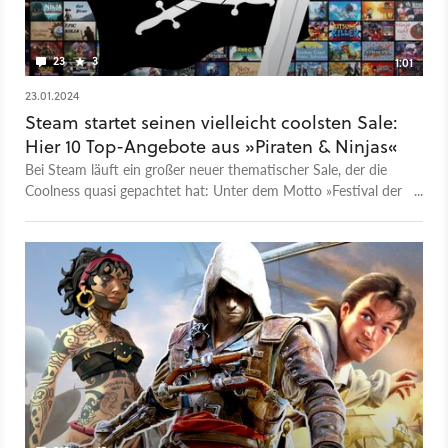
23
3
1:01
23.01.2024
Steam startet seinen vielleicht coolsten Sale:
Hier 10 Top-Angebote aus »Piraten & Ninjas«
Bei Steam läuft ein großer neuer thematischer Sale, der die
Coolness quasi gepachtet hat: Unter dem Motto »Festival der
Piraten und Ninja« werden hier explizit Angebote gesammelt,
in denen Freibeuter die Meere unsicher machen und
japanische Krieger ihr Katana schwingen. Man könnte also
sagen, hier trifft »Arrrrr!« auf »Banzai«! Wann läuft der Sale?
Die Steam-Aktion läuft vom 22. bis 29. Januar um 19 Uhr.
Welche Boni gibt’s? Im Punkteshop gibt’s neue und kostenlose
Ninja- & Piraten-Items. Was ist reduziert? Letztlich alles, was
sich im Bereich Seeräuber und Samurai/Ninja bewegt! Hier
eine Auswahl von empfehlenswerten Spielen aus dem Piraten
& Ninjas Sale: · Ghostrunner 2 (50 Prozent Rabatt) ·
Pillars of Eternity 2: Deadfire (75 Prozent Rabatt) ·
Shadow Tactics (90 Prozent Rabatt) · Sea of Thieves (50