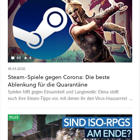
60
6
18.03.2020
Steam-Spiele gegen Corona: Die beste
Ablenkung für die Quarantäne
Spielen hilft gegen Einsamkeit und Langeweile: Elena stellt
euch ihre Steam-Tipps vor, mit denen ihr den Virus-Hausarrest
übersteht.
PLUS