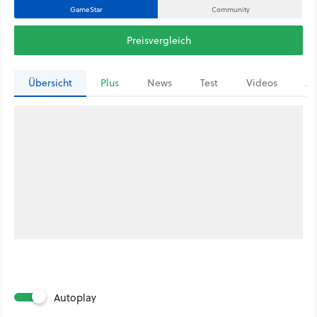
GameStar
Community
Preisvergleich
Übersicht
Plus
News
Test
Videos
Ar
Autoplay