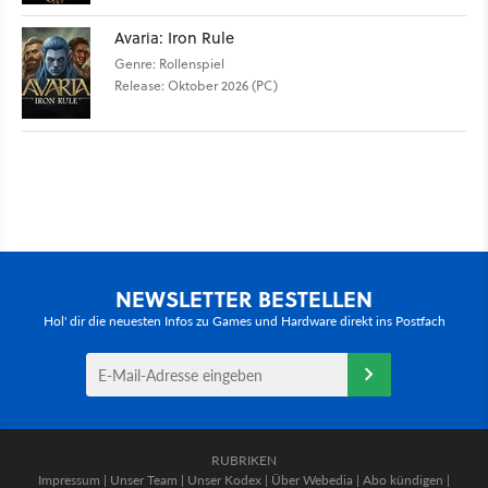
Avaria: Iron Rule
Genre: Rollenspiel
Release: Oktober 2026 (PC)
NEWSLETTER BESTELLEN
Hol' dir die neuesten Infos zu Games und Hardware direkt ins Postfach
RUBRIKEN
Impressum
|
Unser Team
|
Unser Kodex
|
Über Webedia
|
Abo kündigen
|