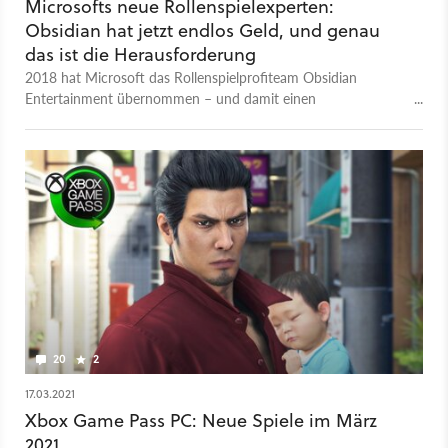
Microsofts neue Rollenspielexperten:
Obsidian hat jetzt endlos Geld, und genau
das ist die Herausforderung
2018 hat Microsoft das Rollenspielprofiteam Obsidian
Entertainment übernommen – und damit einen
Lieblingsentwickler der GameStar-Leser. Was hat sich für das
Studio seitdem verändert? Drei Chefs standen uns Rede und
Antwort.
20
2
17.03.2021
Xbox Game Pass PC: Neue Spiele im März
2021