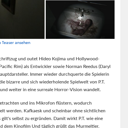
7
en Teaser ansehen
-Schriftzug und outet Hideo Kojima und Hollywood-
 Pacific Rim) als Entwickler sowie Norman Reedus (Daryl
auptdarsteller. Immer wieder durchquerte die Spielerin
die bizarre und sich wiederholende Spielwelt von P.T.
 und weiter in eine surreale Horror-Vision wandelt.
betrachten und ins Mikrofon flüstern, wodurch
lt werden. Kafkaesk und scheinbar ohne sichtlichen
lt's selbst zu ergründen. Damit wirkt P.T. wie eine
d dem Kinofilm Und täglich grüßt das Murmeltier.