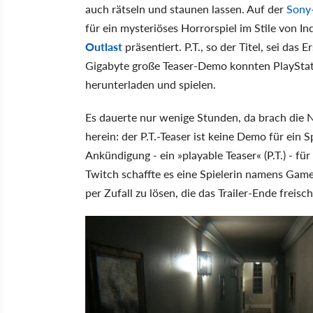
auch rätseln und staunen lassen. Auf der
Sony
für ein mysteriöses Horrorspiel im Stile von In
Outlast
präsentiert. P.T., so der Titel, sei das
Gigabyte große Teaser-Demo konnten PlayStat
herunterladen und spielen.
Es dauerte nur wenige Stunden, da brach die N
herein: der P.T.-Teaser ist keine Demo für ein 
Ankündigung - ein »playable Teaser« (P.T.) - für
Twitch schaffte es eine Spielerin namens GamerGi
per Zufall zu lösen, die das Trailer-Ende freisch