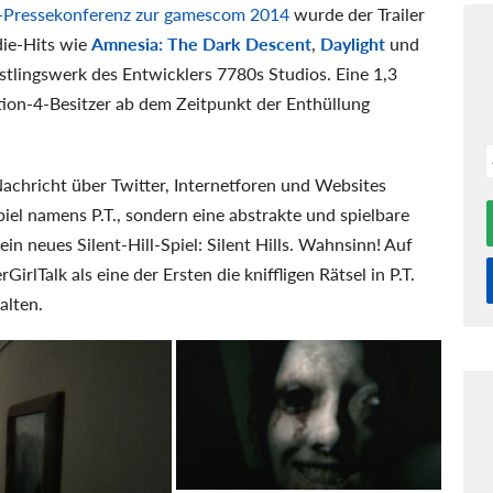
-Pressekonferenz zur gamescom 2014
wurde der Trailer
die-Hits wie
Amnesia: The Dark Descent
,
Daylight
und
 Erstlingswerk des Entwicklers 7780s Studios. Eine 1,3
ion-4-Besitzer ab dem Zeitpunkt der Enthüllung
achricht über Twitter, Internetforen und Websites
Spiel namens P.T., sondern eine abstrakte und spielbare
 ein neues Silent-Hill-Spiel: Silent Hills. Wahnsinn! Auf
rlTalk als eine der Ersten die kniffligen Rätsel in P.T.
alten.