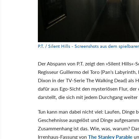
P.T. / Silent Hills - Screenshots aus dem spielbar
Der Abspann von P.T. zeigt den »Silent Hills«
Regisseur Guillermo del Toro (Pan's Labyrinth,
Dixon in der TV-Serie The Walking Dead) als H
dafür aus Ego-Sicht den mysteriösen Flur, der 
darstellt, die sich mit jedem Durchgang weiter
Tun kann man dabei nicht viel: Laufen, Dinge 
Geschehnisse ausgelöst und Dinge aufgesamme
Zusammenhang ist das. Wie, was, warum? Das gi
Irrenhaus-Fassung von
The Stanley Parable
un