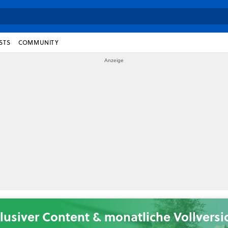
STS
COMMUNITY
lusiver Content & monatliche Vollvers