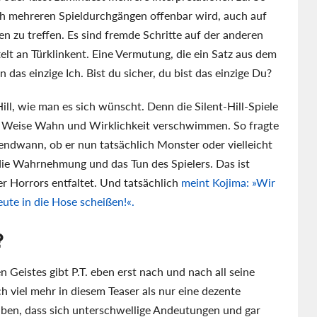
ch mehreren Spieldurchgängen offenbar wird, auch auf
n zu treffen. Es sind fremde Schritte auf der anderen
elt an Türklinkent. Eine Vermutung, die ein Satz aus dem
 das einzige Ich. Bist du sicher, du bist das einzige Du?
Hill, wie man es sich wünscht. Denn die Silent-Hill-Spiele
se Weise Wahn und Wirklichkeit verschwimmen. So fragte
endwann, ob er nun tatsächlich Monster oder vielleicht
die Wahrnehmung und das Tun des Spielers. Das ist
er Horrors entfaltet. Und tatsächlich
meint Kojima: »Wir
eute in die Hose scheißen!«.
?
Geistes gibt P.T. eben erst nach und nach all seine
ch viel mehr in diesem Teaser als nur eine dezente
auben, dass sich unterschwellige Andeutungen und gar