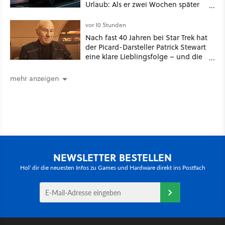
Urlaub: Als er zwei Wochen später
zurückkam, sprang der Truck nicht
mehr an [Best of GameStar]
vor 10 Stunden
Nach fast 40 Jahren bei Star Trek hat
der Picard-Darsteller Patrick Stewart
eine klare Lieblingsfolge – und die
ist Familiensache
mehr anzeigen
NEWSLETTER BESTELLEN
Hol' dir die neuesten Infos zu Games und Hardware direkt ins Postfach