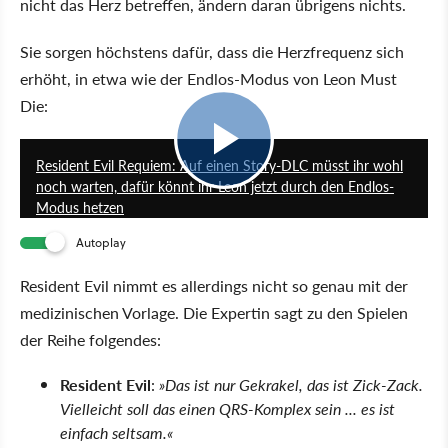
nicht das Herz betreffen, ändern daran übrigens nichts.
Sie sorgen höchstens dafür, dass die Herzfrequenz sich
erhöht, in etwa wie der Endlos-Modus von Leon Must
Die:
0:33
Resident Evil Requiem: Auf einen Story-DLC müsst ihr wohl
noch warten, dafür könnt ihr Leon jetzt durch den Endlos-
Modus hetzen
Autoplay
Resident Evil nimmt es allerdings nicht so genau mit der
medizinischen Vorlage. Die Expertin sagt zu den Spielen
der Reihe folgendes:
Resident Evil
:
»Das ist nur Gekrakel, das ist Zick-Zack.
Vielleicht soll das einen QRS-Komplex sein ... es ist
einfach seltsam.«