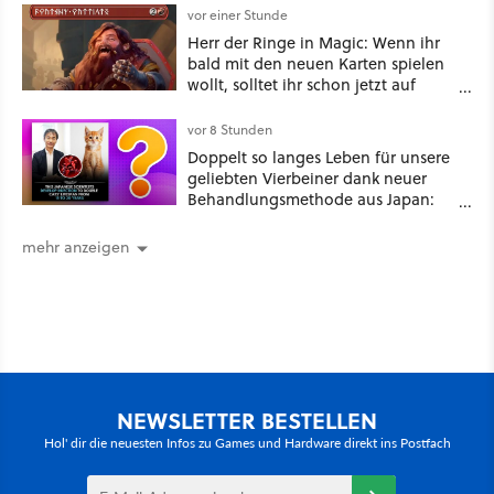
vor einer Stunde
Herr der Ringe in Magic: Wenn ihr
bald mit den neuen Karten spielen
wollt, solltet ihr schon jetzt auf
Duolingo Zwergisch pauken
vor 8 Stunden
Doppelt so langes Leben für unsere
geliebten Vierbeiner dank neuer
Behandlungsmethode aus Japan:
Der Blick auf über 1.200
Kommentare zeigt, dass es nicht so
mehr anzeigen
einfach ist
NEWSLETTER BESTELLEN
Hol' dir die neuesten Infos zu Games und Hardware direkt ins Postfach