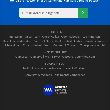
Hol' dir die neuesten Infos zu Games und Hardware direkt ins Postfach
RUBRIKEN
Impressum
|
Unser Team
|
Unser Kodex
|
Über Webedia
|
Abo kündigen
|
Bestellung widerrufen
|
Karriere
|
Newsletter
|
Kontakt
|
Nutzungsbestimmungen
|
Mediadaten
|
Datenschutzerklärung
|
Cookies & Tracking
|
Transparenzbericht
MEDIENGRUPPE
GameStar
|
GamePro
|
Mein MMO
|
GetHero
|
Jeuxvideo.com
SOCIAL MEDIA
Twitter
|
Facebook
|
Instagram
|
TikTok
|
WhatsApp
Copyright © Webedia - alle Rechte vorbehalten