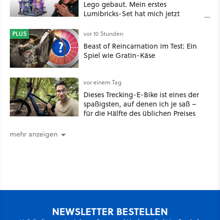
Lego gebaut. Mein erstes
Lumibricks-Set hat mich jetzt
nachhaltig beeindruckt: Game
Stack im Test
PLUS
vor 10 Stunden
Beast of Reincarnation im Test: Ein
Spiel wie Gratin-Käse
vor einem Tag
Dieses Trecking-E-Bike ist eines der
spaßigsten, auf denen ich je saß –
für die Hälfte des üblichen Preises
mehr anzeigen
NEWSLETTER BESTELLEN