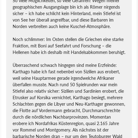
So viele Möglichkeiten, so viele Gefahren! Wegen meiner
geographischen Ausgangslage bin ich als Römer nirgends
sicher – ich habe schlicht kein Hinterland, mein Stiefel ist
von See her überall angreifbar, und diese Barbaren im
Norden verbreiten auch keine Kuschel-Atmosphäre.
Noch schlimmer: Im Osten stellen die Griechen eine starke
Fraktion, mit Boni auf Seefahrt und Forschung – die
Hellenen habe ich deshalb mit Handelsabkommen beruhigt.
Überraschend schwach hingegen sind meine Erzfeinde:
Karthago habe ich fast nebenbei von Sizilien aus erobert,
weil seine Hauptarmee gerade irgendwelche Afrikaner
überfallen musste. Nach rund 50 Spielrunden war mein
Stiefel also relativ sicher: Sizilien und Sardinien erobert, die
Etrusker auf Korsika vernichtet, Karthago besiegt, mehrere
Schlachten gegen die Libyer und Neu-Karthager gewonnen,
die Flotte auf Vordermann gebracht, Durchmarschrechte
durch die nördlichen Nachbarprovinzen. Momentan
erobere ich Nordafrikas Küstenregion, quasi 2.165 Jahre
vor Rommel und Montgomery. Als nächstes ist der
barbarische Norden dran – nur um den Teutoburger Wald