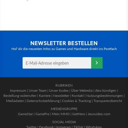
NEWSLETTER BESTELLEN
Hol' dir die neuesten Infos zu Games und Hardware direkt ins Postfach
RUBRIKEN
Impressum
|
Unser Team
|
Unser Kodex
|
Über Webedia
|
Abo kündigen
|
Bestellung widerrufen
|
Karriere
|
Newsletter
|
Kontakt
|
Nutzungsbestimmungen
|
Mediadaten
|
Datenschutzerklärung
|
Cookies & Tracking
|
Transparenzbericht
MEDIENGRUPPE
GameStar
|
GamePro
|
Mein MMO
|
GetHero
|
Jeuxvideo.com
SOCIAL MEDIA
Twitter
|
Facebook
|
Instagram
|
TikTok
|
WhatsApp