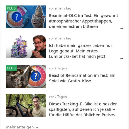
PLUS
vor einem Tag
Reanimal-DLC im Test: Ein gewohnt
atmosphärischer Appetithappen,
der einen extrem bitteren
Nachgeschmack hinterlässt
vor einem Tag
Ich habe mein ganzes Leben nur
Lego gebaut. Mein erstes
Lumibricks-Set hat mich jetzt
nachhaltig beeindruckt: Game
Stack im Test
PLUS
vor 2 Tagen
Beast of Reincarnation im Test: Ein
Spiel wie Gratin-Käse
vor 2 Tagen
Dieses Trecking-E-Bike ist eines der
spaßigsten, auf denen ich je saß –
für die Hälfte des üblichen Preises
mehr anzeigen