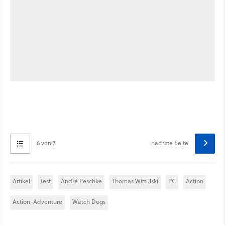
6 von 7
nächste Seite
Artikel
Test
André Peschke
Thomas Wittulski
PC
Action
Action-Adventure
Watch Dogs