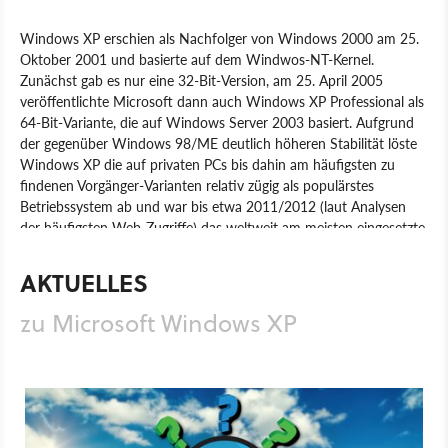
Windows XP erschien als Nachfolger von Windows 2000 am 25.
Oktober 2001 und basierte auf dem Windwos-NT-Kernel.
Zunächst gab es nur eine 32-Bit-Version, am 25. April 2005
veröffentlichte Microsoft dann auch Windows XP Professional als
64-Bit-Variante, die auf Windows Server 2003 basiert. Aufgrund
der gegenüber Windows 98/ME deutlich höheren Stabilität löste
Windows XP die auf privaten PCs bis dahin am häufigsten zu
findenen Vorgänger-Varianten relativ zügig als populärstes
Betriebssystem ab und war bis etwa 2011/2012 (laut Analysen
der häufigsten Web-Zugriffe) das weltweit am meisten eingesetzte
Betriebssystem, bis es von Windows 7 abgelöst wurde. Das
zwischen XP und 7 erschienene Windows Vista konnte Windows
AKTUELLES
Xp in Sachen Populariät dagegen nie übertreffen. Nachdem
Microsoft am 8. April den Support mit Sicherheits-Updates für
zu Microsoft Windows XP
Windows XP einstellt, endet damit die Ära der lange Zeit
beliebtesten Windows-Variante.
Produkt
Betriebssysteme
Software
Microsoft