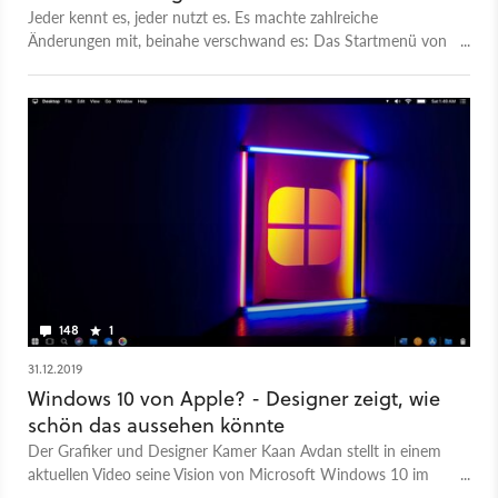
Jeder kennt es, jeder nutzt es. Es machte zahlreiche
Änderungen mit, beinahe verschwand es: Das Startmenü von
Windows wird 25 Jahre.
148
1
31.12.2019
Windows 10 von Apple? - Designer zeigt, wie
schön das aussehen könnte
Der Grafiker und Designer Kamer Kaan Avdan stellt in einem
aktuellen Video seine Vision von Microsoft Windows 10 im
Apple-Look vor.