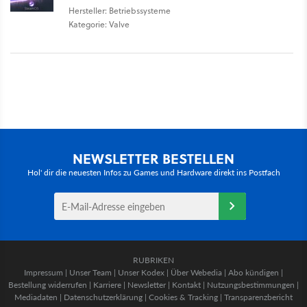
Hersteller: Betriebssysteme
Kategorie: Valve
NEWSLETTER BESTELLEN
Hol' dir die neuesten Infos zu Games und Hardware direkt ins Postfach
RUBRIKEN
Impressum
|
Unser Team
|
Unser Kodex
|
Über Webedia
|
Abo kündigen
|
Bestellung widerrufen
|
Karriere
|
Newsletter
|
Kontakt
|
Nutzungsbestimmungen
|
Mediadaten
|
Datenschutzerklärung
|
Cookies & Tracking
|
Transparenzbericht