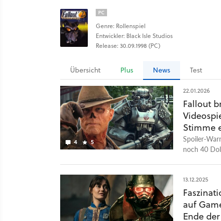
PC
Genre: Rollenspiel
Entwickler: Black Isle Studios
Release: 30.09.1998 (PC)
Übersicht
Plus
News
Test
22.01.2026
Fallout b
Videospie
Stimme e
Spoiler-Warn
4
5
noch 40 Dol
einer ziemli
13.12.2025
Faszinati
auf Game
Ende der