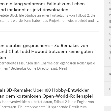
en ein lang verlorenes Fallout zum Leben
G
und ihr könnt es jetzt downloaden
R
eitete Black Isle Studios an einer Fortsetzung von Fallout 2, die
P
estampft wurde. Fans haben das Projekt nun wiederbelebt und
E
sogar spielen.
W
U
en darüber gesprochen« - Zu Remakes von
S
1 und 2 hat Todd Howard trotzdem keine guten
S
ten
F
erneuerte Fassungen den Charme der legendären Rollenspiele
önnen? Bethesdas Game Director sagt: Nein!
2 als 3D-Remake: Über 100 Hobby-Entwickler
 an dem kostenlosen Open-World-Rollenspiel
 Hobbyentwicklern arbeitet daran, Fallout 2 in die Engine von
 übertragen. Ein Interview enthüllt spannende Details zum