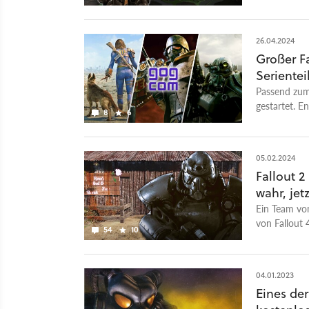
Projekt.
26.04.2024
Großer F
Serientei
Passend zum
gestartet. E
8
6
günstiger ab
05.02.2024
Fallout 
wahr, jet
Ein Team von
von Fallout 4
54
10
Staunen.
04.01.2023
Eines der