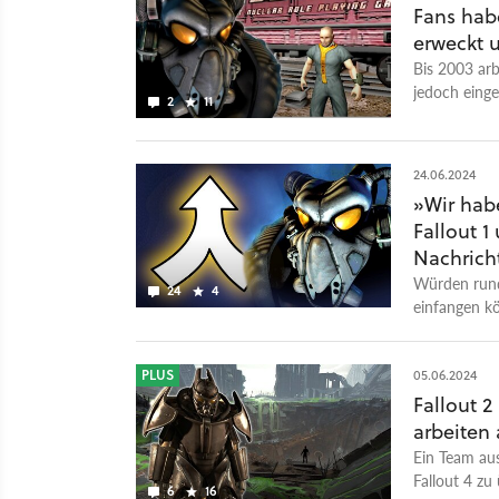
Fans hab
erweckt 
Bis 2003 arb
jedoch eing
2
11
ihr könnt es 
24.06.2024
»Wir hab
Fallout 
Nachrich
Würden rund
24
4
einfangen k
PLUS
05.06.2024
Fallout 
arbeiten
Ein Team aus
Fallout 4 zu
6
16