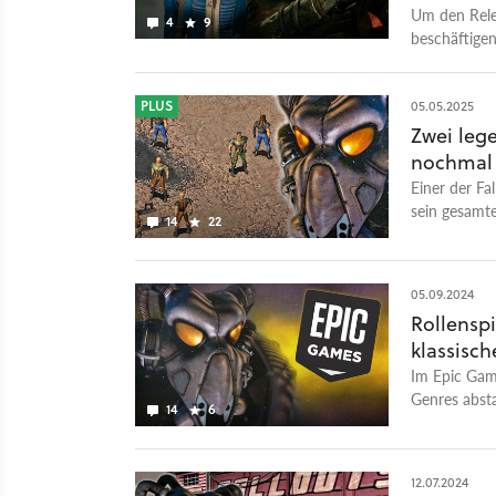
Um den Relea
4
9
beschäftigen
liebsten Vid
PLUS
05.05.2025
Zwei leg
nochmal 
Einer der Fa
sein gesamte
14
22
konnte gere
05.09.2024
Rollenspi
klassisch
Im Epic Game
Genres abst
14
6
12.07.2024