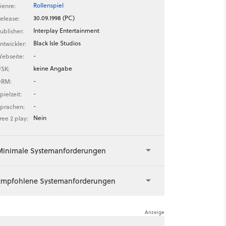
Rollenspiel
enre:
30.09.1998 (PC)
elease:
Interplay Entertainment
ublisher:
Black Isle Studios
ntwickler:
-
ebseite:
keine Angabe
SK:
-
DRM:
-
pielzeit:
-
prachen:
Nein
ree 2 play:
Minimale Systemanforderungen
Empfohlene Systemanforderungen