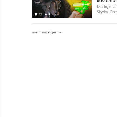
kostenlo
Das legendä
Skyrim. Grat
12
9
mehr anzeigen