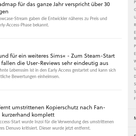
P
admap für das ganze Jahr verspricht über 30
G
gen
U
owcase-Stream gaben die Entwickler näheres zu Preis und
arly-Access-Phase bekannt.
R
E
R
P
E
und für ein weiteres Sims« - Zum Steam-Start
W
 fallen die User-Reviews sehr eindeutig aus
U
hnte Lebenssim ist in den Early Access gestartet und kann sich
htliche Bewertungen einheimsen.
S
S
F
fernt umstrittenen Kopierschutz nach Fan-
i kurzerhand komplett
ccess-Start wurde Inzoi für die Verwendung des umstrittenen
es Denuvo kritisiert. Dieser wurde jetzt entfernt.