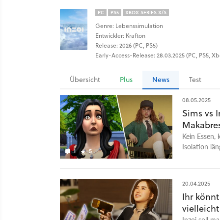
PC
PS5
XBOX SERIES X/S
Genre: Lebenssimulation
Entwickler: Krafton
Release: 2026 (PC, PS5)
Early-Access-Release: 28.03.2025 (PC, PS5, Xb
Übersicht
Plus
News
Test
08.05.2025
Sims vs 
Makabres
Kein Essen, k
Isolation lä
1
5
20.04.2025
Ihr könnt
vielleich
Inzoi soll ma