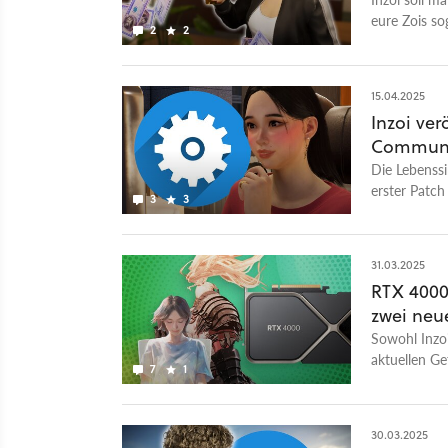
eure Zois so
2
2
15.04.2025
Inzoi ver
Communi
Die Lebenssi
erster Patch
3
3
31.03.2025
RTX 4000
zwei neu
Sowohl Inzoi
aktuellen Ge
7
1
30.03.2025