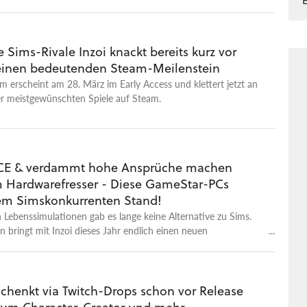
 Sims-Rivale Inzoi knackt bereits kurz vor
einen bedeutenden Steam-Meilenstein
m erscheint am 28. März im Early Access und klettert jetzt an
er meistgewünschten Spiele auf Steam.
ACE & verdammt hohe Ansprüche machen
m Hardwarefresser - Diese GameStar-PCs
em Simskonkurrenten Stand!
 Lebenssimulationen gab es lange keine Alternative zu Sims.
 bringt mit Inzoi dieses Jahr endlich einen neuen
. Unsere GameStar PCs helfen euch, den Life-Sim-Hit direkt
in bester Qualität zu erleben.
schenkt via Twitch-Drops schon vor Release