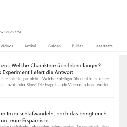
ox Series X/S)
Videos
Artikel
Guides
Bilder
Lesertests
Inzoi: Welche Charaktere überleben länger?
 Experiment liefert die Antwort
eine Toilette, gar nichts. Welche Spielfigur überlebt in extremer
nger, Inzois oder Sims? Die Frage hat ein Video nun beantwortet.
 in Inzoi schlafwandeln, doch das bringt euch
t um eure Ersparnisse
l eine realistische Lebenssimulation werden. So realistisch, dass