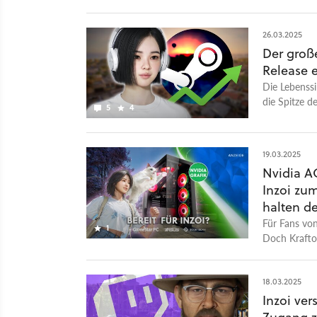
26.03.2025
Der große
Release 
Die Lebenssi
die Spitze d
5
4
19.03.2025
Nvidia 
Inzoi zu
halten d
Für Fans von
1
Doch Krafton
Konkurrenten
zum Release 
18.03.2025
Inzoi ver