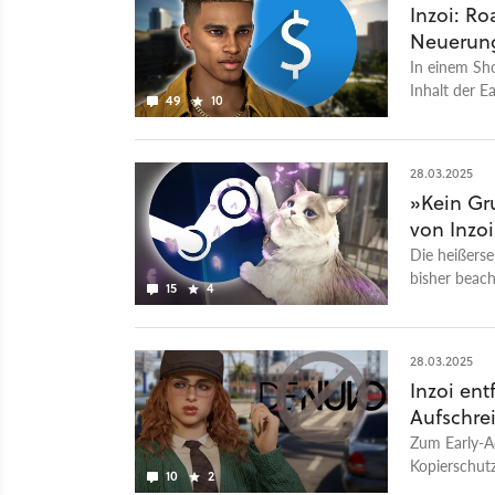
Inzoi: Ro
Neuerun
In einem Sh
Inhalt der E
49
10
28.03.2025
»Kein Gr
von Inzoi
Die heißerse
bisher beac
15
4
28.03.2025
Inzoi ent
Aufschre
Zum Early-A
Kopierschutz
10
2