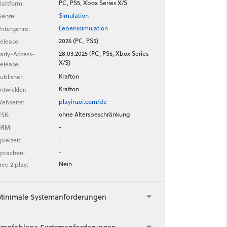
PC, PS5, Xbox Series X/S
lattform:
Simulation
enre:
Lebenssimulation
ntergenre:
2026 (PC, PS5)
elease:
28.03.2025 (PC, PS5, Xbox Series
arly-Access-
X/S)
elease:
Krafton
ublisher:
Krafton
ntwickler:
playinzoi.com/de
ebseite:
ohne Altersbeschränkung
SK:
-
DRM:
-
pielzeit:
-
prachen:
Nein
ree 2 play:
Minimale Systemanforderungen