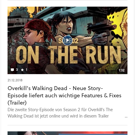
Untersuchungen befreit.
3
1
1:32
21.12.2018
Overkill's Walking Dead - Neue Story-
Episode liefert auch wichtige Features & Fixes
(Trailer)
Die zweite Story-Episode von Season 2 für Overkill's The
Walking Dead ist jetzt online und wird in diesem Trailer
vorgestellt. Trotz der Probleme der Mutterfirma Starbreeze
arbeitet das Team von Overkill weiter an dem Zombie-Koop-
Spiel, zumal die Inhalte aus Season 2 ja für die Käufer der