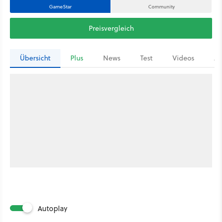
GameStar
Community
Preisvergleich
Übersicht
Plus
News
Test
Videos
Ar
Autoplay