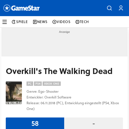
SPIELE
NEWS
VIDEOS
TECH
Overkill's The Walking Dead
PC
PS4
XBOX ONE
Genre: Ego-Shooter
Entwickler: Overkill Software
Release: 06.11.2018 (PC), Entwicklung eingestellt (PS4, Xbox
One)
58
-