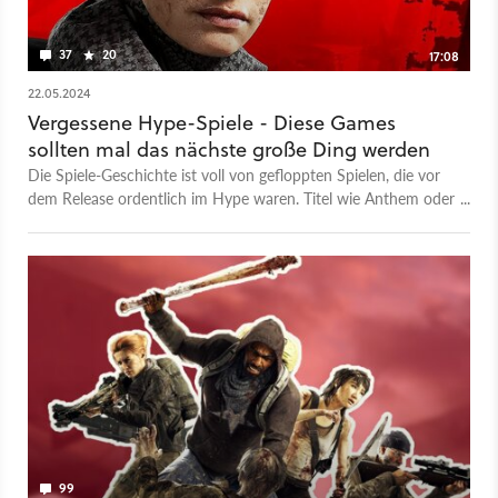
37
20
17:08
22.05.2024
Vergessene Hype-Spiele - Diese Games
sollten mal das nächste große Ding werden
Die Spiele-Geschichte ist voll von gefloppten Spielen, die vor
dem Release ordentlich im Hype waren. Titel wie Anthem oder
The Avengers sind dabei stark in Erinnerung geblieben, auch
weil hier die Enttäuschung besonders groß war. Es gibt aber
auch jede Menge Spiele, die mal als der nächste große Hit
galten, mittlerweile aber nur noch den wenigsten ein Begriff
sind. An ein paar davon wollen wir in diesem Video erinnern.
99