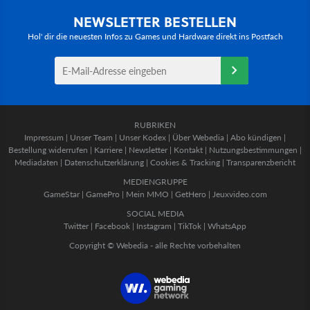
NEWSLETTER BESTELLEN
Hol' dir die neuesten Infos zu Games und Hardware direkt ins Postfach
RUBRIKEN
Impressum
|
Unser Team
|
Unser Kodex
|
Über Webedia
|
Abo kündigen
|
Bestellung widerrufen
|
Karriere
|
Newsletter
|
Kontakt
|
Nutzungsbestimmungen
|
Mediadaten
|
Datenschutzerklärung
|
Cookies & Tracking
|
Transparenzbericht
MEDIENGRUPPE
GameStar
|
GamePro
|
Mein MMO
|
GetHero
|
Jeuxvideo.com
SOCIAL MEDIA
Twitter
|
Facebook
|
Instagram
|
TikTok
|
WhatsApp
Copyright © Webedia - alle Rechte vorbehalten