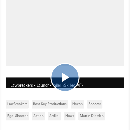
1:21
Lawbreakers - Launch-Trailer »Skilled AF«
LawBreakers
Boss Key Productions
Nexon
Shooter
Ego-Shooter
Action
Artikel
News
Martin Dietrich