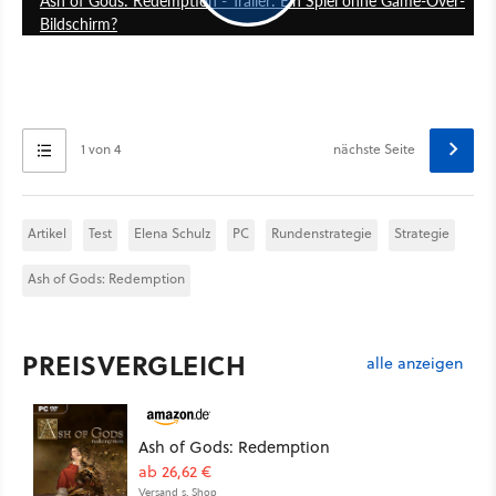
Bildschirm?
1 von 4
nächste Seite
Artikel
Test
Elena Schulz
PC
Rundenstrategie
Strategie
Ash of Gods: Redemption
PREISVERGLEICH
alle anzeigen
Ash of Gods: Redemption
ab 26,62 €
Versand s. Shop