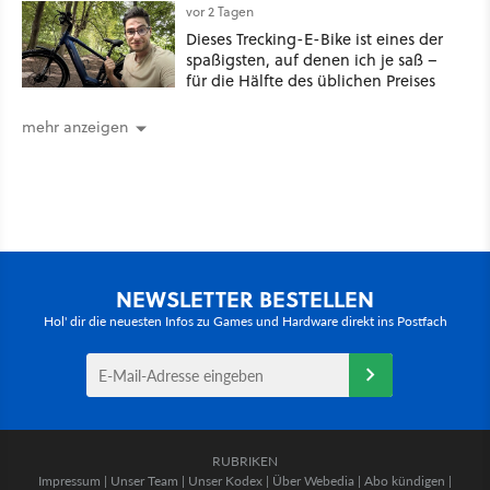
vor 2 Tagen
Dieses Trecking-E-Bike ist eines der
spaßigsten, auf denen ich je saß –
für die Hälfte des üblichen Preises
mehr anzeigen
NEWSLETTER BESTELLEN
Hol' dir die neuesten Infos zu Games und Hardware direkt ins Postfach
RUBRIKEN
Impressum
|
Unser Team
|
Unser Kodex
|
Über Webedia
|
Abo kündigen
|