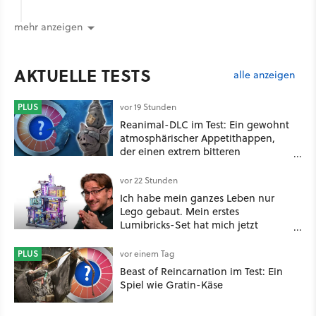
mehr anzeigen
AKTUELLE TESTS
alle anzeigen
PLUS
vor 19 Stunden
Reanimal-DLC im Test: Ein gewohnt
atmosphärischer Appetithappen,
der einen extrem bitteren
Nachgeschmack hinterlässt
vor 22 Stunden
Ich habe mein ganzes Leben nur
Lego gebaut. Mein erstes
Lumibricks-Set hat mich jetzt
nachhaltig beeindruckt: Game
Stack im Test
PLUS
vor einem Tag
Beast of Reincarnation im Test: Ein
Spiel wie Gratin-Käse