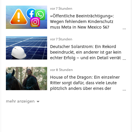
schon hat er seine erste
funktionierende PlayStation [Best of
vor 7 Stunden
GameStar]
»Öffentliche Beeinträchtigung«:
Wegen fehlendem Kinderschutz
muss Meta in New Mexico 567
Millionen US-Dollar zahlen
vor 7 Stunden
Deutscher Solarstrom: Ein Rekord
beeindruckt, ein anderer ist gar kein
echter Erfolg – und ein Detail verrät
mehr über die Energiewende als
jede Zahl
vor 8 Stunden
House of the Dragon: Ein einzelner
Ritter sorgt dafür, dass viele Leute
plötzlich anders über eines der
umstrittensten Häuser von Game of
Thrones denken
mehr anzeigen