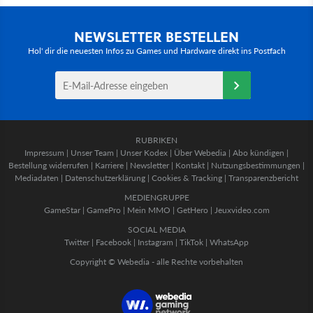
NEWSLETTER BESTELLEN
Hol' dir die neuesten Infos zu Games und Hardware direkt ins Postfach
RUBRIKEN
Impressum
|
Unser Team
|
Unser Kodex
|
Über Webedia
|
Abo kündigen
|
Bestellung widerrufen
|
Karriere
|
Newsletter
|
Kontakt
|
Nutzungsbestimmungen
|
Mediadaten
|
Datenschutzerklärung
|
Cookies & Tracking
|
Transparenzbericht
MEDIENGRUPPE
GameStar
|
GamePro
|
Mein MMO
|
GetHero
|
Jeuxvideo.com
SOCIAL MEDIA
Twitter
|
Facebook
|
Instagram
|
TikTok
|
WhatsApp
Copyright © Webedia - alle Rechte vorbehalten