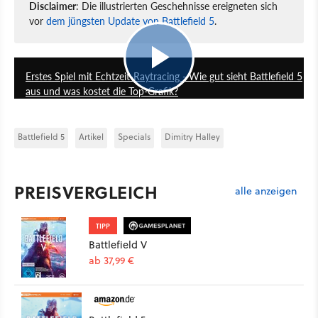
Disclaimer
: Die illustrierten Geschehnisse ereigneten sich
vor
dem jüngsten Update von Battlefield 5
.
10:01
Erstes Spiel mit Echtzeit-Raytracing - Wie gut sieht Battlefield 5
aus und was kostet die Top-Grafik?
Battlefield 5
Artikel
Specials
Dimitry Halley
PREISVERGLEICH
alle anzeigen
TIPP
Battlefield V
ab 37,99 €