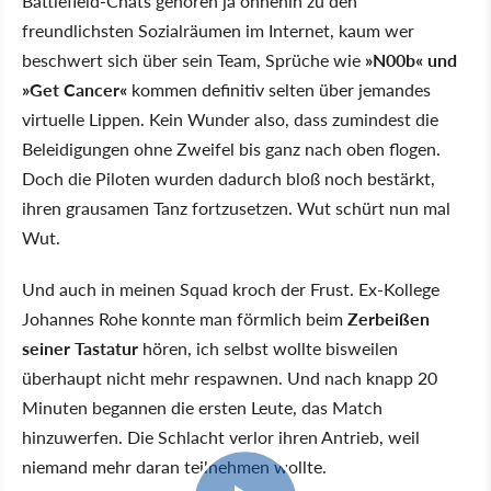
Battlefield-Chats gehören ja ohnehin zu den
freundlichsten Sozialräumen im Internet, kaum wer
beschwert sich über sein Team, Sprüche wie
»N00b« und
»Get Cancer«
kommen definitiv selten über jemandes
virtuelle Lippen. Kein Wunder also, dass zumindest die
Beleidigungen ohne Zweifel bis ganz nach oben flogen.
Doch die Piloten wurden dadurch bloß noch bestärkt,
ihren grausamen Tanz fortzusetzen. Wut schürt nun mal
Wut.
Und auch in meinen Squad kroch der Frust. Ex-Kollege
Johannes Rohe konnte man förmlich beim
Zerbeißen
seiner Tastatur
hören, ich selbst wollte bisweilen
überhaupt nicht mehr respawnen. Und nach knapp 20
Minuten begannen die ersten Leute, das Match
hinzuwerfen. Die Schlacht verlor ihren Antrieb, weil
niemand mehr daran teilnehmen wollte.
11:28