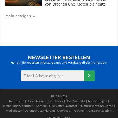
von Drachen und Kröten bis heute
Recht behält [Best of GameStar]
mehr anzeigen
NEWSLETTER BESTELLEN
Hol' dir die neuesten Infos zu Games und Hardware direkt ins Postfach
RUBRIKEN
Impressum
|
Unser Team
|
Unser Kodex
|
Über Webedia
|
Abo kündigen
|
Bestellung widerrufen
|
Karriere
|
Newsletter
|
Kontakt
|
Nutzungsbestimmungen
|
Mediadaten
|
Datenschutzerklärung
|
Cookies & Tracking
|
Transparenzbericht
MEDIENGRUPPE