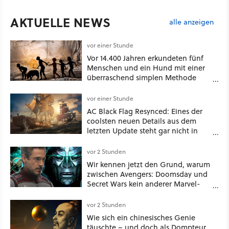
AKTUELLE NEWS
alle anzeigen
vor einer Stunde
Vor 14.400 Jahren erkundeten fünf
Menschen und ein Hund mit einer
überraschend simplen Methode
eine tiefe Höhle und hinterließen
Spuren für die Ewigkeit
vor einer Stunde
AC Black Flag Resynced: Eines der
coolsten neuen Details aus dem
letzten Update steht gar nicht in
den Patch Notes
vor 2 Stunden
Wir kennen jetzt den Grund, warum
zwischen Avengers: Doomsday und
Secret Wars kein anderer Marvel-
Film erscheint
vor 2 Stunden
Wie sich ein chinesisches Genie
täuschte – und doch als Dompteur