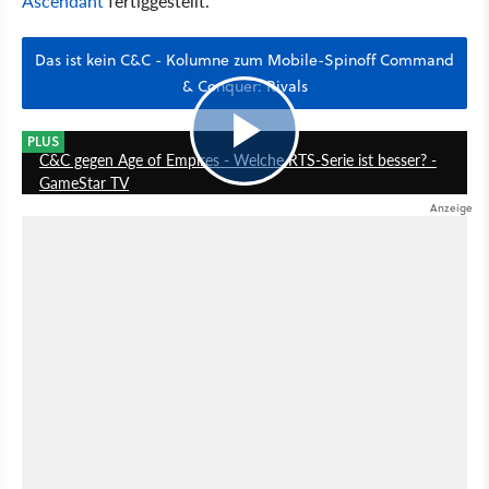
Ascendant
fertiggestellt.
Das ist kein C&C - Kolumne zum Mobile-Spinoff Command
& Conquer: Rivals
22:39
PLUS
C&C gegen Age of Empires - Welche RTS-Serie ist besser? -
GameStar TV