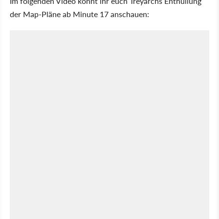
Im folgenden Video könnt ihr euch Treyarchs Enthüllung
der Map-Pläne ab Minute 17 anschauen: