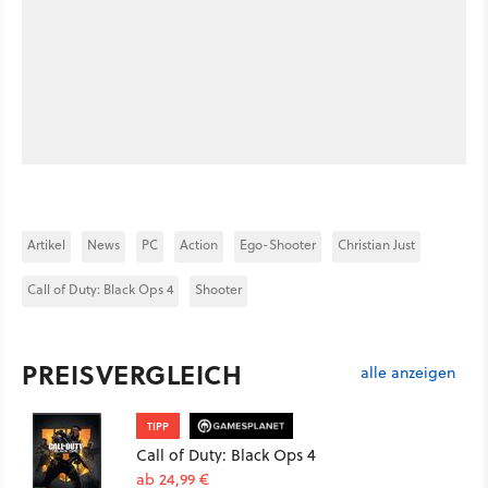
Artikel
News
PC
Action
Ego-Shooter
Christian Just
Call of Duty: Black Ops 4
Shooter
PREISVERGLEICH
alle anzeigen
TIPP
Call of Duty: Black Ops 4
ab 24,99 €