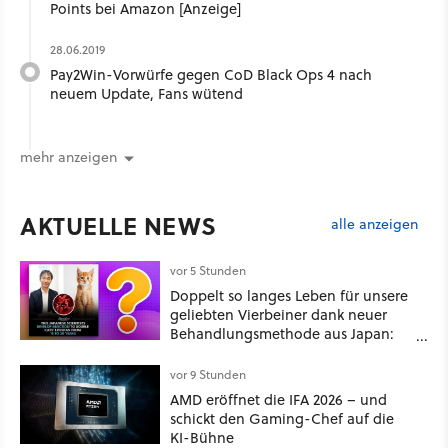
Points bei Amazon [Anzeige]
28.06.2019
Pay2Win-Vorwürfe gegen CoD Black Ops 4 nach
neuem Update, Fans wütend
mehr anzeigen
AKTUELLE NEWS
alle anzeigen
vor 5 Stunden
Doppelt so langes Leben für unsere
geliebten Vierbeiner dank neuer
Behandlungsmethode aus Japan:
Der Blick auf über 1.200
Kommentare zeigt, dass es nicht so
vor 9 Stunden
einfach ist
AMD eröffnet die IFA 2026 – und
schickt den Gaming-Chef auf die
KI-Bühne