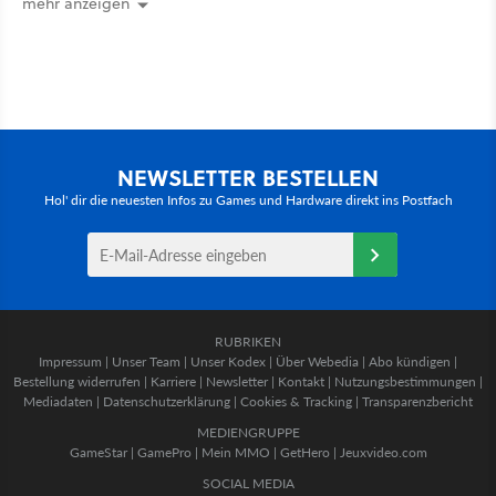
mehr anzeigen
NEWSLETTER BESTELLEN
Hol' dir die neuesten Infos zu Games und Hardware direkt ins Postfach
RUBRIKEN
Impressum
|
Unser Team
|
Unser Kodex
|
Über Webedia
|
Abo kündigen
|
Bestellung widerrufen
|
Karriere
|
Newsletter
|
Kontakt
|
Nutzungsbestimmungen
|
Mediadaten
|
Datenschutzerklärung
|
Cookies & Tracking
|
Transparenzbericht
MEDIENGRUPPE
GameStar
|
GamePro
|
Mein MMO
|
GetHero
|
Jeuxvideo.com
SOCIAL MEDIA