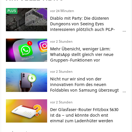
PLUS
vor 24 Minuten
Diablo mit Party: Die düsteren
Dungeons von Seeing Eyes
interessieren plötzlich auch P&P-
Spieler
vor 2 Stunden
Mehr Übersicht, weniger Lärm:
WhatsApp stellt gleich vier neue
Gruppen-Funktionen vor
vor 2 Stunden
Nicht nur wir sind von der
innovativen Form des neuen
Foldables von Samsung überzeugt
– das Handy stellt gerade auch
neue Vorbesteller-Rekorde auf
vor 2 Stunden
Der Glasfaser-Router Fritzbox 5630
ist da – und könnte doch erst
einmal zum Ladenhüter werden