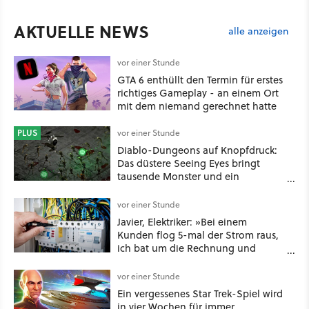
AKTUELLE NEWS
alle anzeigen
vor einer Stunde
GTA 6 enthüllt den Termin für erstes
richtiges Gameplay - an einem Ort
mit dem niemand gerechnet hatte
PLUS
vor einer Stunde
Diablo-Dungeons auf Knopfdruck:
Das düstere Seeing Eyes bringt
tausende Monster und ein
mächtiges Tool, das sogar D&D-
Spieler feuern
vor einer Stunde
Javier, Elektriker: »Bei einem
Kunden flog 5-mal der Strom raus,
ich bat um die Rechnung und
entdeckte, dass er je nach Uhrzeit
eine unterschiedliche vertragliche
vor einer Stunde
Leistung hatte«
Ein vergessenes Star Trek-Spiel wird
in vier Wochen für immer