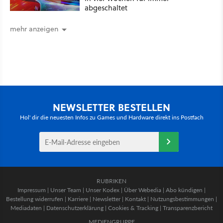
abgeschaltet
mehr anzeigen
NEWSLETTER BESTELLEN
Hol' dir die neuesten Infos zu Games und Hardware direkt ins Postfach
RUBRIKEN
Impressum
|
Unser Team
|
Unser Kodex
|
Über Webedia
|
Abo kündigen
|
Bestellung widerrufen
|
Karriere
|
Newsletter
|
Kontakt
|
Nutzungsbestimmungen
|
Mediadaten
|
Datenschutzerklärung
|
Cookies & Tracking
|
Transparenzbericht
MEDIENGRUPPE