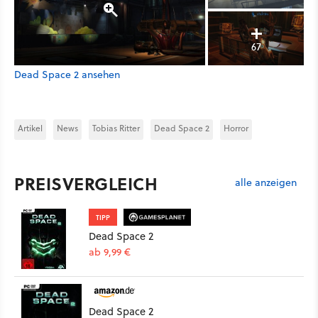
67
Dead Space 2 ansehen
Artikel
News
Tobias Ritter
Dead Space 2
Horror
PREISVERGLEICH
alle anzeigen
TIPP
Dead Space 2
ab 9,99 €
Dead Space 2