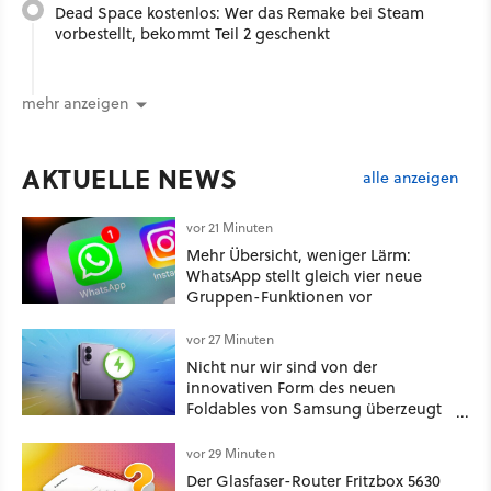
Dead Space kostenlos: Wer das Remake bei Steam
vorbestellt, bekommt Teil 2 geschenkt
mehr anzeigen
AKTUELLE NEWS
alle anzeigen
vor 21 Minuten
Mehr Übersicht, weniger Lärm:
WhatsApp stellt gleich vier neue
Gruppen-Funktionen vor
vor 27 Minuten
Nicht nur wir sind von der
innovativen Form des neuen
Foldables von Samsung überzeugt
– das Handy stellt gerade auch
neue Vorbesteller-Rekorde auf
vor 29 Minuten
Der Glasfaser-Router Fritzbox 5630