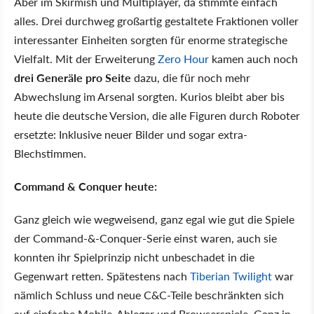
Aber im Skirmish und Multiplayer, da stimmte einfach
alles. Drei durchweg großartig gestaltete Fraktionen voller
interessanter Einheiten sorgten für enorme strategische
Vielfalt. Mit der Erweiterung
Zero Hour
kamen auch noch
drei Generäle pro Seite
dazu, die für noch mehr
Abwechslung im Arsenal sorgten. Kurios bleibt aber bis
heute die deutsche Version, die alle Figuren durch Roboter
ersetzte: Inklusive neuer Bilder und sogar extra-
Blechstimmen.
Command & Conquer heute:
Ganz gleich wie wegweisend, ganz egal wie gut die Spiele
der Command-&-Conquer-Serie einst waren, auch sie
konnten ihr Spielprinzip nicht unbeschadet in die
Gegenwart retten. Spätestens nach
Tiberian Twilight
war
nämlich Schluss und neue C&C-Teile beschränkten sich
auf einfache Mobile-Ableger und Browserspiele. Ganz in