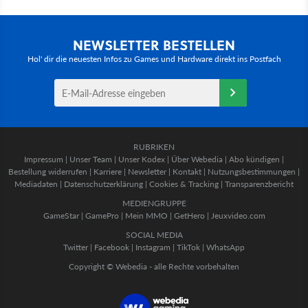
NEWSLETTER BESTELLEN
Hol' dir die neuesten Infos zu Games und Hardware direkt ins Postfach
RUBRIKEN
Impressum
|
Unser Team
|
Unser Kodex
|
Über Webedia
|
Abo kündigen
|
Bestellung widerrufen
|
Karriere
|
Newsletter
|
Kontakt
|
Nutzungsbestimmungen
|
Mediadaten
|
Datenschutzerklärung
|
Cookies & Tracking
|
Transparenzbericht
MEDIENGRUPPE
GameStar
|
GamePro
|
Mein MMO
|
GetHero
|
Jeuxvideo.com
SOCIAL MEDIA
Twitter
|
Facebook
|
Instagram
|
TikTok
|
WhatsApp
Copyright © Webedia - alle Rechte vorbehalten