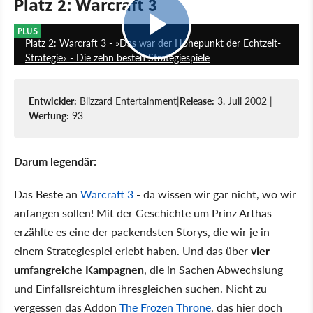
Platz 2: Warcraft 3
11:05
PLUS
Platz 2: Warcraft 3 - »Das war der Höhepunkt der Echtzeit-
Strategie« - Die zehn besten Strategiespiele
Entwickler:
Blizzard Entertainment
|
Release:
3. Juli 2002 |
Wertung:
93
Darum legendär:
Das Beste an
Warcraft 3
- da wissen wir gar nicht, wo wir
anfangen sollen! Mit der Geschichte um Prinz Arthas
erzählte es eine der packendsten Storys, die wir je in
einem Strategiespiel erlebt haben. Und das über
vier
umfangreiche Kampagnen
, die in Sachen Abwechslung
und Einfallsreichtum ihresgleichen suchen. Nicht zu
vergessen das Addon
The Frozen Throne
, das hier doch