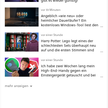
gibt es wieder günstig!
vor 33 Minuten
Angeblich »wie neu« oder
heimlicher Dauerläufer? Ein
kostenloses Windows-Tool liest den
versteckten Kilometerzähler eines
Monitors aus
vor einer Stunde
Harry Potter: Lego legt eines der
schlechtesten Sets überhaupt neu
auf und die ersten Stimmen sind
schon wieder kritisch
vor einer Stunde
Ich habe zwei Wochen lang mein
High-End-Handy gegen ein
Einsteigergerät getauscht und bei
einem wichtigen Feature gewinnt
das günstige Smartphone sogar
mehr anzeigen
[Best of GameStar]